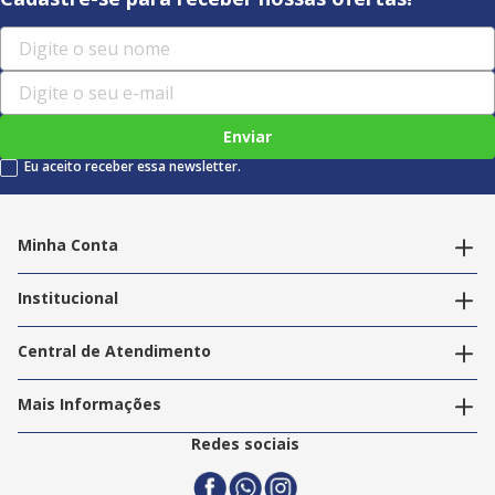
Enviar
Eu aceito receber essa newsletter.
Minha Conta
Alterar dados pessoais
Editar endereços
Institucional
Acompanhar pedidos
A Info Store
Nossas Lojas
Central de Atendimento
Nossos Serviços
Política de Privacidade
Trabalhe Conosco
Mais Informações
Termos e Condições
Politica de Entrega
2ª Via Nota Fiscal
Redes sociais
Trocas e Devoluções
Formas de Pagamento
Assistência Técnica