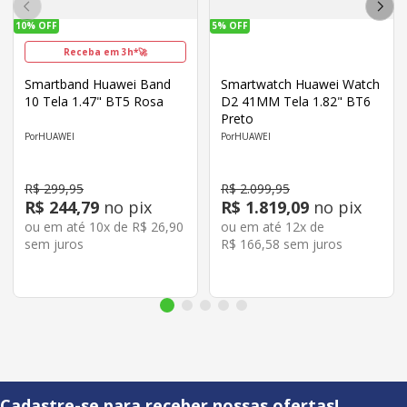
10%
OFF
5%
OFF
Receba em 3h*🚀
Smartband Huawei Band
Smartwatch Huawei Watch
10 Tela 1.47" BT5 Rosa
D2 41MM Tela 1.82" BT6
Preto
HUAWEI
HUAWEI
R$
299
,
95
R$
2
.
099
,
95
R$
244
,
79
no pix
R$
1
.
819
,
09
no pix
ou em até
10
x de
R$
26
,
90
ou em até
12
x de
sem juros
R$
166
,
58
sem juros
Cadastre-se para receber nossas ofertas!