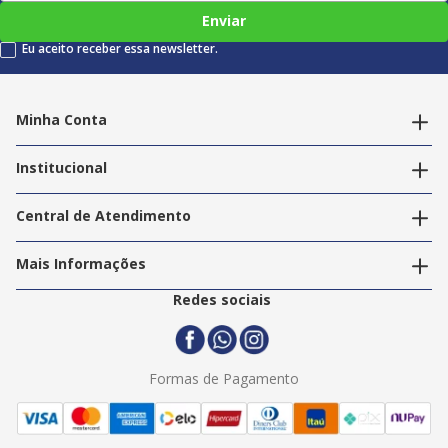
Enviar
Eu aceito receber essa newsletter.
Minha Conta
Alterar dados pessoais
Editar endereços
Institucional
Acompanhar pedidos
A Info Store
Nossas Lojas
Central de Atendimento
Nossos Serviços
Política de Privacidade
Trabalhe Conosco
Mais Informações
Termos e Condições
Politica de Entrega
2ª Via Nota Fiscal
Redes sociais
Trocas e Devoluções
Formas de Pagamento
Assistência Técnica
Formas de Pagamento