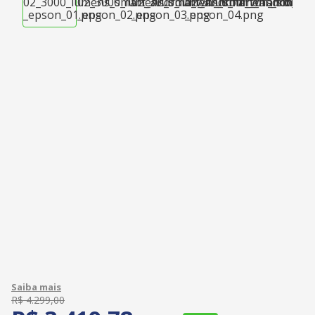
R$
4
.
299
,
00