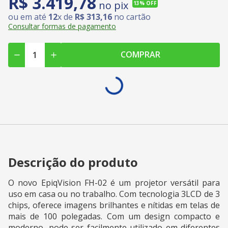
R$
3
.
419
,
78
no pix
13%
OFF
ou em até
12
x de
R$
313
,
16
no cartão
Consultar formas de pagamento
COMPRAR
Descrição do produto
O novo EpiqVision FH-02 é um projetor versátil para
uso em casa ou no trabalho. Com tecnologia 3LCD de 3
chips, oferece imagens brilhantes e nítidas em telas de
mais de 100 polegadas. Com um design compacto e
moderno, pode ser facilmente utilizado em diferentes