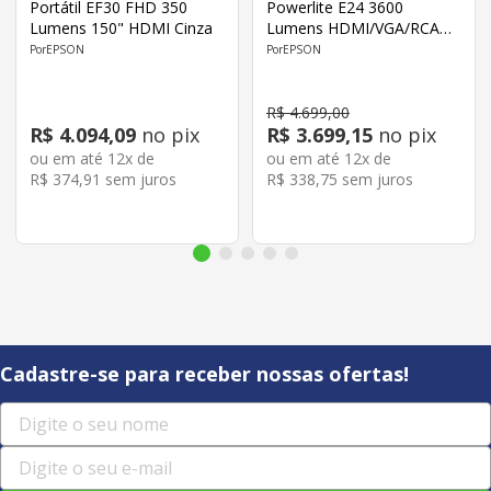
Portátil EF30 FHD 350
Powerlite E24 3600
Lumens 150" HDMI Cinza
Lumens HDMI/VGA/RCA
Branco
EPSON
EPSON
R$
4
.
699
,
00
R$
4
.
094
,
09
no pix
R$
3
.
699
,
15
no pix
ou em até
12
x de
ou em até
12
x de
R$
374
,
91
sem juros
R$
338
,
75
sem juros
Cadastre-se para receber nossas ofertas!