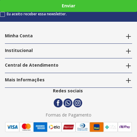
Enviar
Eu aceito receber essa newsletter.
Minha Conta
Alterar dados pessoais
Editar endereços
Institucional
Acompanhar pedidos
A Info Store
Nossas Lojas
Central de Atendimento
Nossos Serviços
Política de Privacidade
Trabalhe Conosco
Mais Informações
Termos e Condições
Politica de Entrega
2ª Via Nota Fiscal
Redes sociais
Trocas e Devoluções
Formas de Pagamento
Assistência Técnica
Formas de Pagamento