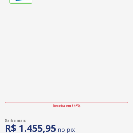
Receba em 3h*🚀
R$
1
.
455
,
95
no pix