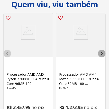
Quem viu, viu também
Processador AMD AM5
Processador AMD AM4
Ryzen 7 9800X3D 4.7Ghz 8
Ryzen 5 5600XT 3.7Ghz 6
Core 96MB 100-
Core 32MB 100-
100001084WOF
100001585BOX
AMD
AMD
R$
3
.
457
,
95
no pix
R$
1
.
273
,
95
no pix