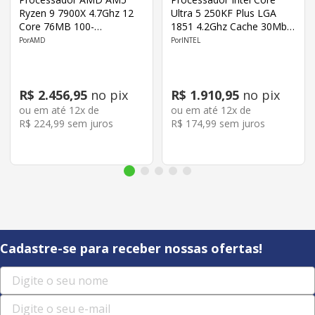
Ryzen 9 7900X 4.7Ghz 12
Ultra 5 250KF Plus LGA
Core 76MB 100-
1851 4.2Ghz Cache 30Mb
100000589WOF
BX80768250K
AMD
INTEL
R$
2
.
456
,
95
no pix
R$
1
.
910
,
95
no pix
ou em até
12
x de
ou em até
12
x de
R$
224
,
99
sem juros
R$
174
,
99
sem juros
Cadastre-se para receber nossas ofertas!