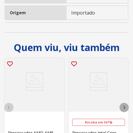
Importado
Origem
Quem viu, viu também
Receba em 3h*🚀
Processador AMD AM5
Processador Intel Core