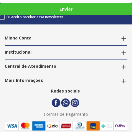
Enviar
Eu aceito receber essa newsletter.
Minha Conta
Alterar dados pessoais
Editar endereços
Institucional
Acompanhar pedidos
A Info Store
Nossas Lojas
Central de Atendimento
Nossos Serviços
Política de Privacidade
Trabalhe Conosco
Mais Informações
Termos e Condições
Politica de Entrega
2ª Via Nota Fiscal
Redes sociais
Trocas e Devoluções
Formas de Pagamento
Assistência Técnica
Formas de Pagamento