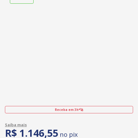
Receba em 3h*🚀
R$
1
.
146
,
55
no pix