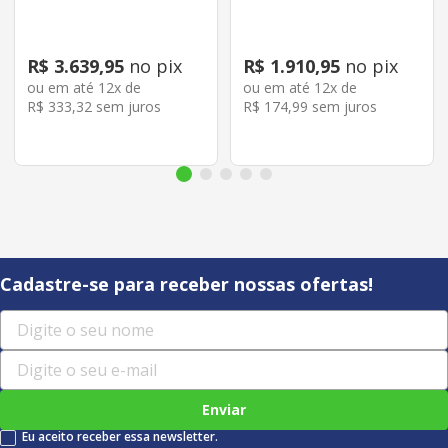
R$
3
.
639
,
95
no pix
R$
1
.
910
,
95
no pix
ou em até
12
x de
ou em até
12
x de
R$
333
,
32
sem juros
R$
174
,
99
sem juros
Cadastre-se para receber nossas ofertas!
Enviar
Eu aceito receber essa newsletter.