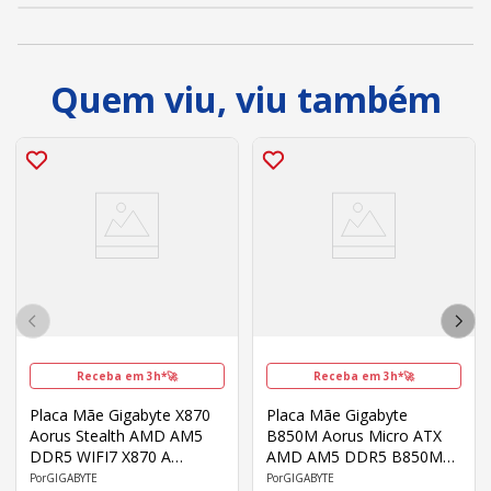
Quem viu, viu também
Receba em 3h*🚀
Receba em 3h*🚀
Placa Mãe Gigabyte X870
Placa Mãe Gigabyte
Aorus Stealth AMD AM5
B850M Aorus Micro ATX
DDR5 WIFI7 X870 A
AMD AM5 DDR5 B850M
STEALTH 1.0
EAGLE WF6E
GIGABYTE
GIGABYTE