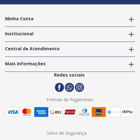
Minha Conta
Alterar dados pessoais
Editar endereços
Institucional
Acompanhar pedidos
A Info Store
Nossas Lojas
Central de Atendimento
Nossos Serviços
Política de Privacidade
Trabalhe Conosco
Mais Informações
Termos e Condições
Politica de Entrega
2ª Via Nota Fiscal
Redes sociais
Trocas e Devoluções
Formas de Pagamento
Assistência Técnica
Formas de Pagamento
Selos de Segurança