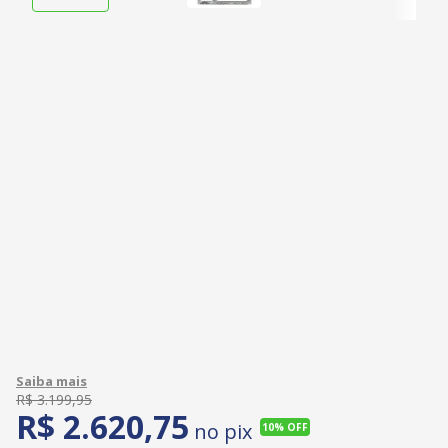
R$
3
.
199
,
95
R$
2
.
620
,
75
no pix
10%
OFF