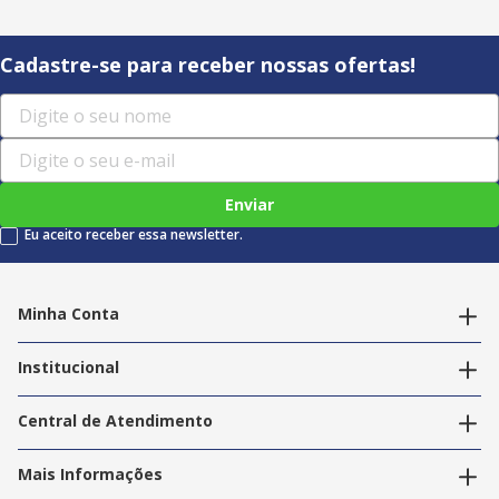
Cadastre-se para receber nossas ofertas!
Enviar
Eu aceito receber essa newsletter.
Minha Conta
Alterar dados pessoais
Editar endereços
Institucional
Acompanhar pedidos
A Info Store
Nossas Lojas
Central de Atendimento
Nossos Serviços
Política de Privacidade
Trabalhe Conosco
Mais Informações
Termos e Condições