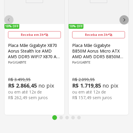
10%
OFF
10%
OFF
Receba em 3h*🚀
Receba em 3h*🚀
Placa Mãe Gigabyte X870
Placa Mãe Gigabyte
Aorus Stealth Ice AMD
B850M Aorus Micro ATX
AM5 DDR5 WIFI7 X870 A
AMD AM5 DDR5 B850M
STEALTH ICE
EAGLE WF6E
GIGABYTE
GIGABYTE
R$
3
.
499
,
95
R$
2
.
099
,
95
R$
2
.
866
,
45
no pix
R$
1
.
719
,
85
no pix
ou em até
12
x de
ou em até
12
x de
R$
262
,
49
sem juros
R$
157
,
49
sem juros