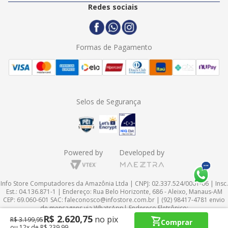
Politica de Entrega
2ª Via Nota Fiscal
Redes sociais
Trocas e Devoluções
Formas de Pagamento
Assistência Técnica
Formas de Pagamento
Selos de Segurança
Powered by
Developed by
Info Store Computadores da Amazônia Ltda | CNPJ: 02.337.524/0001-06 | Insc.
Est.: 04.136.871-1 | Endereço: Rua Belo Horizonte, 686 - Aleixo, Manaus-AM
CEP: 69.060-601 SAC:
faleconosco@infostore.com.br
| (92) 98417-4781 envio
de mensagens via WhatsApp| Endereço Eletrônico:
http://www.infostore.com.br
InfoStore © 1998-2024 Todos os direitos
R$
2
.
620
,
75
no pix
R$
3
.
199
,
95
Comprar
reservados
ou
12
x
de
R$
239
,
99