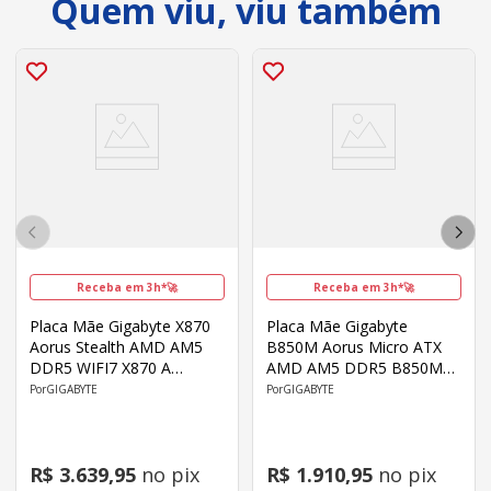
Quem viu, viu também
Receba em 3h*🚀
Receba em 3h*🚀
Placa Mãe Gigabyte X870
Placa Mãe Gigabyte
Aorus Stealth AMD AM5
B850M Aorus Micro ATX
DDR5 WIFI7 X870 A
AMD AM5 DDR5 B850M
STEALTH 1.0
EAGLE WF6E
GIGABYTE
GIGABYTE
R$
3
.
639
,
95
no pix
R$
1
.
910
,
95
no pix