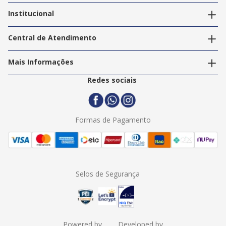
Editar endereços
Institucional
Acompanhar pedidos
A Info Store
Nossas Lojas
Central de Atendimento
Nossos Serviços
Política de Privacidade
Trabalhe Conosco
Mais Informações
Termos e Condições
Politica de Entrega
2ª Via Nota Fiscal
Redes sociais
Trocas e Devoluções
Formas de Pagamento
Assistência Técnica
Formas de Pagamento
Selos de Segurança
Powered by
Developed by