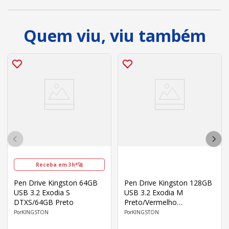
Quem viu, viu também
Receba em 3h*🚀
Pen Drive Kingston 64GB
Pen Drive Kingston 128GB
USB 3.2 Exodia S
USB 3.2 Exodia M
DTXS/64GB Preto
Preto/Vermelho
DTXM/128GB
KINGSTON
KINGSTON