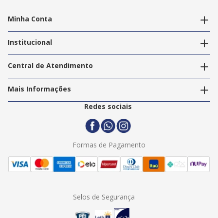
Minha Conta
Alterar dados pessoais
Editar endereços
Institucional
Acompanhar pedidos
A Info Store
Nossas Lojas
Central de Atendimento
Nossos Serviços
Política de Privacidade
Trabalhe Conosco
Mais Informações
Termos e Condições
Politica de Entrega
2ª Via Nota Fiscal
Redes sociais
Trocas e Devoluções
Formas de Pagamento
Assistência Técnica
Formas de Pagamento
Selos de Segurança