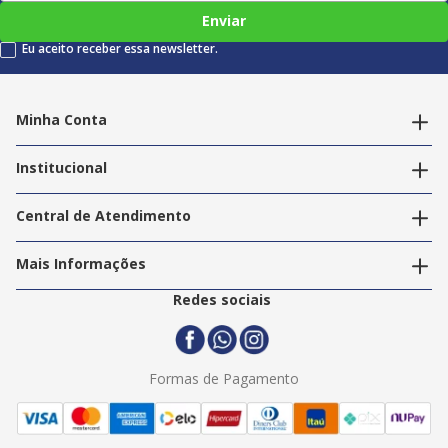
Enviar
Eu aceito receber essa newsletter.
Minha Conta
Alterar dados pessoais
Editar endereços
Institucional
Acompanhar pedidos
A Info Store
Nossas Lojas
Central de Atendimento
Nossos Serviços
Política de Privacidade
Trabalhe Conosco
Mais Informações
Termos e Condições
Politica de Entrega
2ª Via Nota Fiscal
Redes sociais
Trocas e Devoluções
Formas de Pagamento
Assistência Técnica
Formas de Pagamento