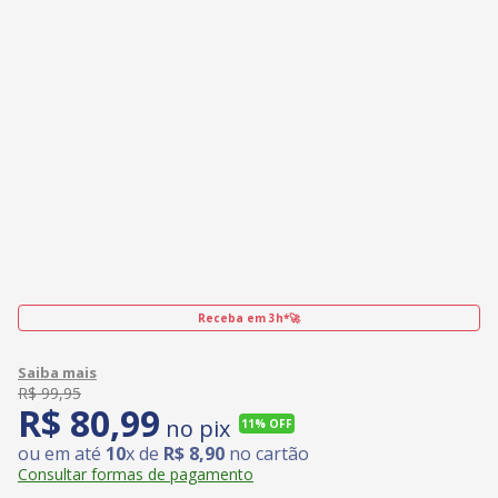
Receba em 3h*🚀
R$
99
,
95
R$
80
,
99
no pix
11%
OFF
ou em até
10
x de
R$
8
,
90
no cartão
Consultar formas de pagamento