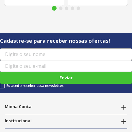
Cadastre-se para receber nossas ofertas!
Enviar
Eu aceito receber essa newsletter.
Minha Conta
Alterar dados pessoais
Editar endereços
Institucional
Acompanhar pedidos
A Info Store