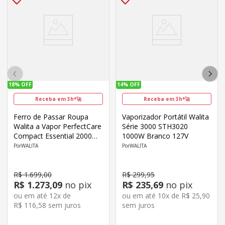
18%
OFF
14%
OFF
Receba em 3h*🚀
Receba em 3h*🚀
Ferro de Passar Roupa
Vaporizador Portátil Walita
Walita a Vapor PerfectCare
Série 3000 STH3020
Compact Essential 2000W
1000W Branco 127V
GC6842 Rosa
WALITA
WALITA
R$
1
.
699
,
00
R$
299
,
95
R$
1
.
273
,
09
no pix
R$
235
,
69
no pix
ou em até
12
x de
ou em até
10
x de
R$
25
,
90
R$
116
,
58
sem juros
sem juros