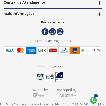
Nossas Lojas
Central de Atendimento
Nossos Serviços
Política de Privacidade
Trabalhe Conosco
Mais Informações
Termos e Condições
Politica de Entrega
2ª Via Nota Fiscal
Redes sociais
Trocas e Devoluções
Formas de Pagamento
Assistência Técnica
Formas de Pagamento
Selos de Segurança
Powered by
Developed by
Info Store Computadores da Amazônia Ltda | CNPJ: 02.337.524/0001-06 | Insc.