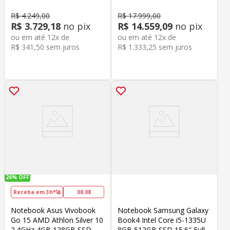
R$
4
.
249
,
00
R$
17
.
999
,
00
R$
3
.
729
,
18
no pix
R$
14
.
559
,
09
no pix
ou em até
12
x de
ou em até
12
x de
R$
341
,
50
sem juros
R$
1
.
333
,
25
sem juros
26%
OFF
Receba em 3h*🚀
08.08
Notebook Asus Vivobook
Notebook Samsung Galaxy
Go 15 AMD Athlon Silver 10
Book4 Intel Core i5-1335U
2.4GHz 4GB 128GB SSD
8GB 512GB SSD 15.6" Full