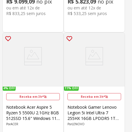
R$
9
.
099
,
09
no pix
R$
5
.
823
,
09
no pix
ou em até
12
x de
ou em até
12
x de
R$
833
,
25
sem juros
R$
533
,
25
sem juros
4%
OFF
11%
OFF
Receba em 3h*🚀
Receba em 3h*🚀
Notebook Acer Aspire 5
Notebook Gamer Lenovo
Ryzen 5 5500U 2.1GHz 8GB
Legion 5i Intel Ultra 7
512SSD 15.6" Windows 11
255HX 16GB LPDDR5 1TB
Home
SSD 15.1" RTX 5060 8GB
ACER
LENOVO
Windows 11 Home