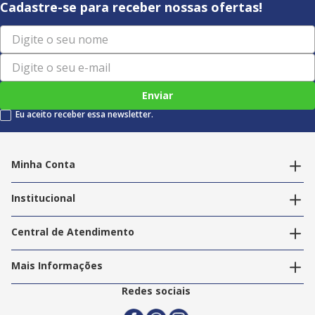
Cadastre-se para receber nossas ofertas!
Enviar
Eu aceito receber essa newsletter.
Minha Conta
Alterar dados pessoais
Editar endereços
Institucional
Acompanhar pedidos
A Info Store
Nossas Lojas
Central de Atendimento
Nossos Serviços
Política de Privacidade
Trabalhe Conosco
Mais Informações
Termos e Condições
Politica de Entrega
2ª Via Nota Fiscal
Redes sociais
Trocas e Devoluções
Formas de Pagamento