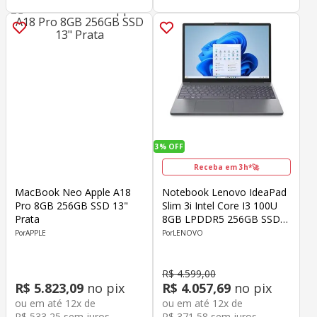
3%
OFF
Receba em 3h*🚀
MacBook Neo Apple A18
Notebook Lenovo IdeaPad
Pro 8GB 256GB SSD 13"
Slim 3i Intel Core I3 100U
Prata
8GB LPDDR5 256GB SSD
15.3" WUXGA Windows 11
APPLE
LENOVO
Home
R$
4
.
599
,
00
R$
5
.
823
,
09
no pix
R$
4
.
057
,
69
no pix
ou em até
12
x de
ou em até
12
x de
R$
533
,
25
sem juros
R$
371
,
58
sem juros