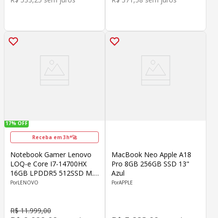
17%
OFF
Receba em 3h*🚀
Notebook Gamer Lenovo
MacBook Neo Apple A18
LOQ-e Core I7-14700HX
Pro 8GB 256GB SSD 13"
16GB LPDDR5 512SSD M.2
Azul
15.6" Geforce RTX 4060
LENOVO
APPLE
8GB GDDR6 Windows 11
Home Cinza
R$
11
.
999
,
00