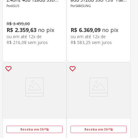
15.6" FHD Windows 11
HD Windows 11 Home
ASUS
SAMSUNG
Home
Cinza
R$
3
.
499
,
00
R$
2
.
359
,
63
no pix
R$
6
.
369
,
09
no pix
ou em até
12
x de
ou em até
12
x de
R$
216
,
08
sem juros
R$
583
,
25
sem juros
Receba em 3h*🚀
Receba em 3h*🚀