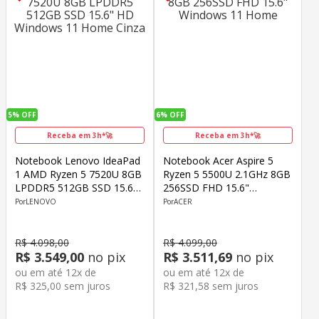
5%
OFF
6%
OFF
Receba em 3h*🚀
Receba em 3h*🚀
Notebook Lenovo IdeaPad
Notebook Acer Aspire 5
1 AMD Ryzen 5 7520U 8GB
Ryzen 5 5500U 2.1GHz 8GB
LPDDR5 512GB SSD 15.6"
256SSD FHD 15.6"
HD Windows 11 Home
Windows 11 Home
LENOVO
ACER
Cinza
R$
4
.
098
,
00
R$
4
.
099
,
00
R$
3
.
549
,
00
no pix
R$
3
.
511
,
69
no pix
ou em até
12
x de
ou em até
12
x de
R$
325
,
00
sem juros
R$
321
,
58
sem juros