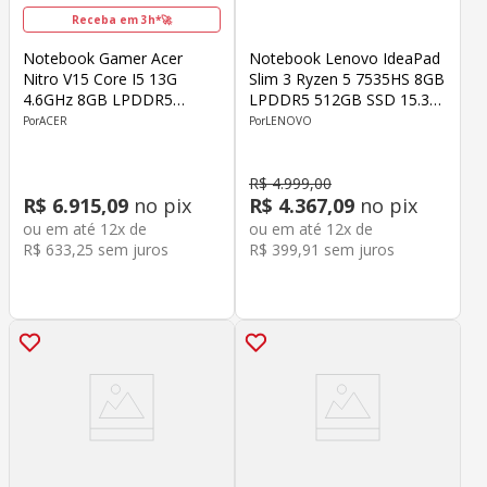
Receba em 3h*🚀
Notebook Gamer Acer
Notebook Lenovo IdeaPad
Nitro V15 Core I5 13G
Slim 3 Ryzen 5 7535HS 8GB
4.6GHz 8GB LPDDR5
LPDDR5 512GB SSD 15.3"
512SSD M.2 15.6" Geforce
Windows 11 Home Cinza
ACER
LENOVO
RTX 4050 6GB GDDR6
Windows 11 Home Preto
R$
4
.
999
,
00
R$
6
.
915
,
09
no pix
R$
4
.
367
,
09
no pix
ou em até
12
x de
ou em até
12
x de
R$
633
,
25
sem juros
R$
399
,
91
sem juros