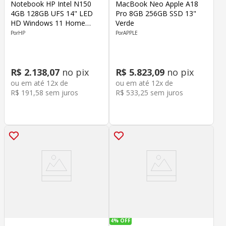
Notebook HP Intel N150
MacBook Neo Apple A18
4GB 128GB UFS 14" LED
Pro 8GB 256GB SSD 13"
HD Windows 11 Home
Verde
Rosa
HP
APPLE
R$
2
.
138
,
07
no pix
R$
5
.
823
,
09
no pix
ou em até
12
x de
ou em até
12
x de
R$
191
,
58
sem juros
R$
533
,
25
sem juros
4%
OFF