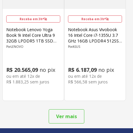
Receba em 3h*🚀
Receba em 3h*🚀
Notebook Lenovo Yoga
Notebook Asus Vivobook
Book 9i Intel Core Ultra 9
16 Intel Core i7-1355U 3.7
32GB LPDDR5 1TB SSD
GHz 16GB LPDDR4 512SSD
14" OLED Windows 11
16" WUXGA Windows 11
LENOVO
ASUS
Home
Home
R$
20
.
565
,
09
no pix
R$
6
.
187
,
09
no pix
ou em até
12
x de
ou em até
12
x de
R$
1
.
883
,
25
sem juros
R$
566
,
58
sem juros