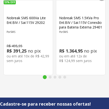
13%
OFF
Nobreak SMS 600Va Lite
Nobreak SMS 1.5KVa Pro
Ent:BIV / Sai:115V 29202
Ent:BIV / Sai:115V Conexão
para Bateria Externa 29401
SMS
SMS
R$
495
,
95
R$
391
,
25
no pix
R$
1
.
364
,
95
no pix
ou em até
10
x de
R$
42
,
99
ou em até
12
x de
sem juros
R$
124
,
99
sem juros
Cadastre-se para receber nossas ofertas!