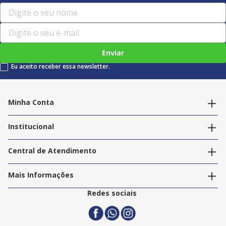
Enviar
Eu aceito receber essa newsletter.
Minha Conta
Alterar dados pessoais
Editar endereços
Institucional
Acompanhar pedidos
A Info Store
Nossas Lojas
Central de Atendimento
Nossos Serviços
Política de Privacidade
Trabalhe Conosco
Mais Informações
Termos e Condições
Politica de Entrega
2ª Via Nota Fiscal
Redes sociais
Trocas e Devoluções
Formas de Pagamento
Assistência Técnica