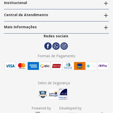
Editar endereços
Institucional
Acompanhar pedidos
A Info Store
Nossas Lojas
Central de Atendimento
Nossos Serviços
Política de Privacidade
Trabalhe Conosco
Mais Informações
Termos e Condições
Politica de Entrega
2ª Via Nota Fiscal
Redes sociais
Trocas e Devoluções
Formas de Pagamento
Assistência Técnica
Formas de Pagamento
Selos de Segurança
Powered by
Developed by