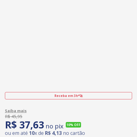
Receba em 3h*🚀
R$
45
,
95
R$
37
,
63
no pix
10%
OFF
ou em até
10
x de
R$
4
,
13
no cartão