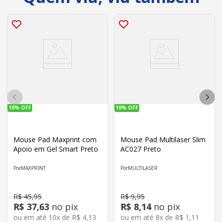
10%
OFF
10%
OFF
Mouse Pad Maxprint com
Mouse Pad Multilaser Slim
Apoio em Gel Smart Preto
AC027 Preto
MAXPRINT
MULTILASER
R$
45
,
95
R$
9
,
95
R$
37
,
63
no pix
R$
8
,
14
no pix
ou em até
10
x de
R$
4
,
13
ou em até
8
x de
R$
1
,
11