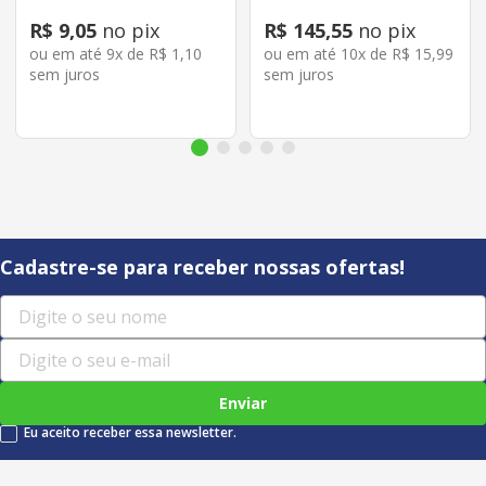
R$
9
,
05
no pix
R$
145
,
55
no pix
ou em até
9
x de
R$
1
,
10
ou em até
10
x de
R$
15
,
99
sem juros
sem juros
Cadastre-se para receber nossas ofertas!
Enviar
Eu aceito receber essa newsletter.