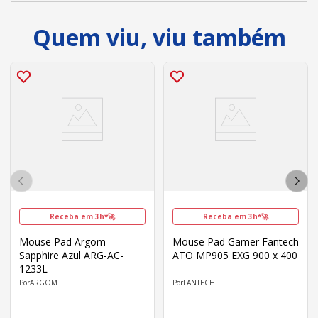
Quem viu, viu também
Receba em 3h*🚀
Receba em 3h*🚀
Mouse Pad Argom
Mouse Pad Gamer Fantech
Sapphire Azul ARG-AC-
ATO MP905 EXG 900 x 400
1233L
ARGOM
FANTECH