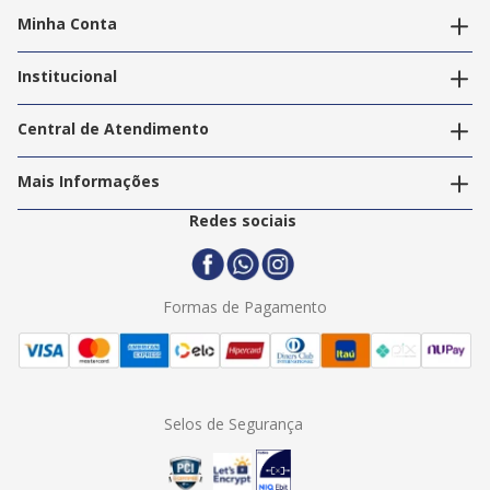
Minha Conta
Alterar dados pessoais
Editar endereços
Institucional
Acompanhar pedidos
A Info Store
Nossas Lojas
Central de Atendimento
Nossos Serviços
Política de Privacidade
Trabalhe Conosco
Mais Informações
Termos e Condições
Politica de Entrega
2ª Via Nota Fiscal
Redes sociais
Trocas e Devoluções
Formas de Pagamento
Assistência Técnica
Formas de Pagamento
Selos de Segurança