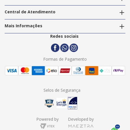
Acompanhar pedidos
A Info Store
Nossas Lojas
Central de Atendimento
Nossos Serviços
Política de Privacidade
Trabalhe Conosco
Mais Informações
Termos e Condições
Politica de Entrega
2ª Via Nota Fiscal
Redes sociais
Trocas e Devoluções
Formas de Pagamento
Assistência Técnica
Formas de Pagamento
Selos de Segurança
Powered by
Developed by