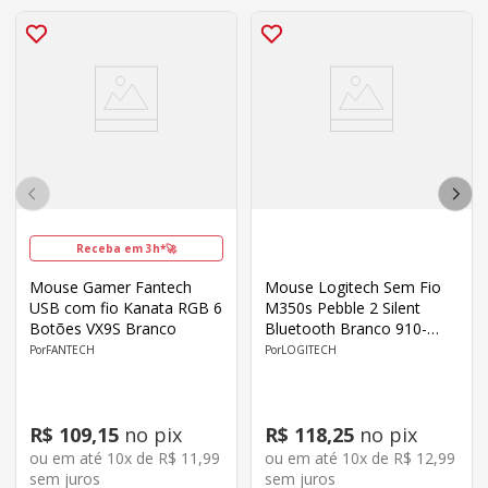
Receba em 3h*🚀
Mouse Gamer Fantech
Mouse Logitech Sem Fio
USB com fio Kanata RGB 6
M350s Pebble 2 Silent
Botões VX9S Branco
Bluetooth Branco 910-
007047
FANTECH
LOGITECH
R$
109
,
15
no pix
R$
118
,
25
no pix
ou em até
10
x de
R$
11
,
99
ou em até
10
x de
R$
12
,
99
sem juros
sem juros