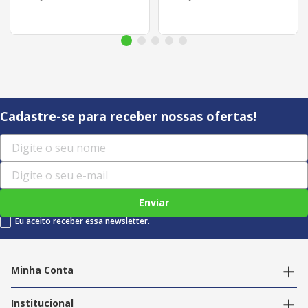
Cadastre-se para receber nossas ofertas!
Enviar
Eu aceito receber essa newsletter.
Minha Conta
Alterar dados pessoais
Editar endereços
Institucional