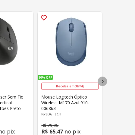
10%
OFF
Receba em 3h*🚀
aser Sem Fio
Mouse Logitech Óptico
rtical
Wireless M170 Azul 910-
tões Preto
006863
LOGITECH
R$
79
,
95
no pix
R$
65
,
47
no pix