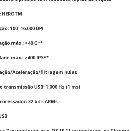
r: HEROTM
ção: 100–16.000 DPI
ação máx.: >40 G**
dade máx.: >400 IPS**
ação/Aceleração/filtragem nulas
e transmissão USB: 1.000 Hz (1 ms)
rocessador: 32 bits ARMs
USB
s 7 ou posterior,mac OS 10.11 ou posterior, ou Chrom