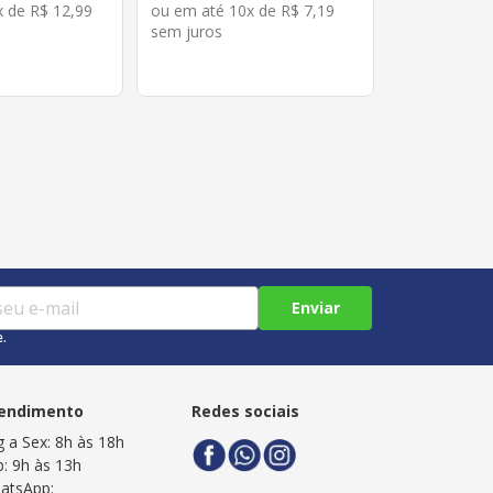
x de
R$
12
,
99
ou em até
10
x de
R$
7
,
19
sem juros
Enviar
e.
endimento
Redes sociais
g a Sex: 8h às 18h
b: 9h às 13h
atsApp: