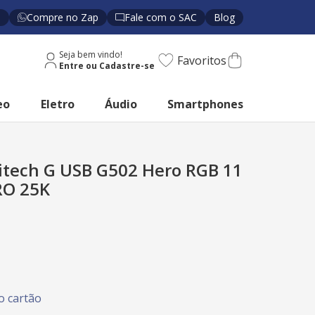
s
Compre no Zap
Fale com o SAC
Blog
Seja bem vindo!
Favoritos
eo
Eletro
Áudio
Smartphones
tech G USB G502 Hero RGB 11
RO 25K
 cartão