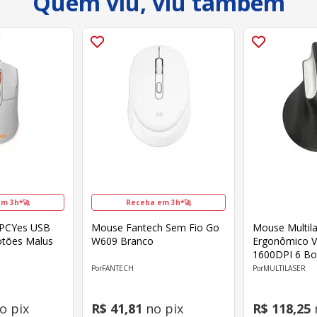
Quem viu, viu também
m 3h*🚀
Receba em 3h*🚀
PCYes USB
Mouse Fantech Sem Fio Go
Mouse Multil
otões Malus
W609 Branco
Ergonômico Ve
1600DPI 6 Bo
FANTECH
MULTILASER
o pix
R$
41
,
81
no pix
R$
118
,
25