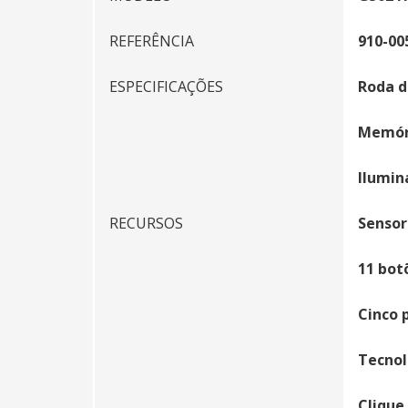
REFERÊNCIA
910-00
ESPECIFICAÇÕES
Roda d
Memóri
Ilumin
RECURSOS
Sensor
11 bot
Cinco p
Tecnol
Clique