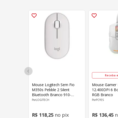
Receba e
Mouse Logitech Sem Fio
Mouse Gamer 
M350s Pebble 2 Silent
12.400DPI 6 B
Bluetooth Branco 910-
RGB Branco
007047
LOGITECH
PCYES
R$
118
,
25
no pix
R$
136
,
45
n