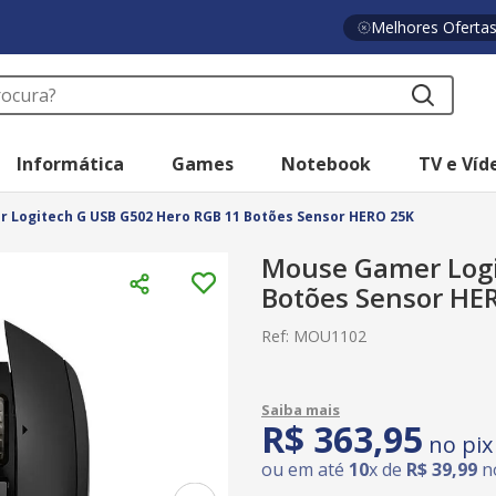
Melhores Oferta
a?
Informática
Games
Notebook
TV e Víd
 Logitech G USB G502 Hero RGB 11 Botões Sensor HERO 25K
Mouse Gamer Logi
Botões Sensor HE
Ref
:
MOU1102
R$
363
,
95
no pix
ou em até
10
x de
R$
39
,
99
no