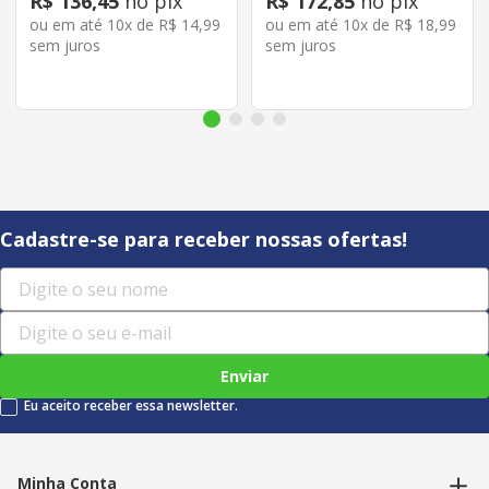
R$
136
,
45
no pix
R$
172
,
85
no pix
ou em até
10
x de
R$
14
,
99
ou em até
10
x de
R$
18
,
99
sem juros
sem juros
Cadastre-se para receber nossas ofertas!
Enviar
Eu aceito receber essa newsletter.
Minha Conta