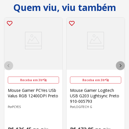
Quem viu, viu também
Receba em 3h*🚀
Receba em 3h*🚀
Mouse Gamer PCYes USb
Mouse Gamer Logitech
Valus RGB 12400DPI Preto
USB G203 Lightsync Preto
910-005793
PCYES
LOGITECH G