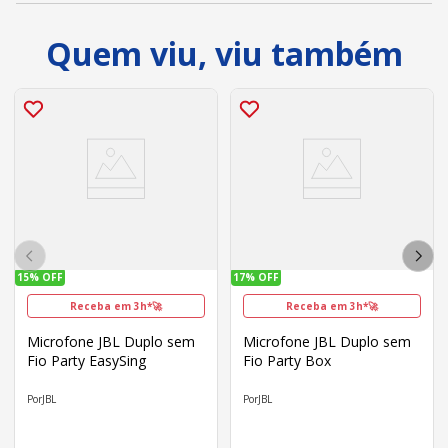
Quem viu, viu também
15%
OFF
17%
OFF
Receba em 3h*🚀
Receba em 3h*🚀
Microfone JBL Duplo sem
Microfone JBL Duplo sem
Fio Party EasySing
Fio Party Box
JBL
JBL