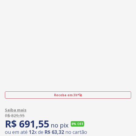
Receba em 3h*🚀
R$
829
,
95
R$
691
,
55
no pix
8%
OFF
ou em até
12
x de
R$
63
,
32
no cartão