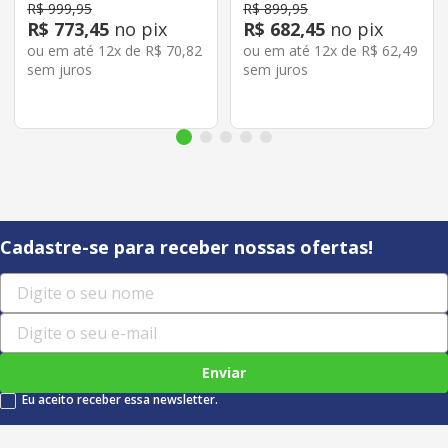
R$
999
,
95
R$
899
,
95
R$
773
,
45
no pix
R$
682
,
45
no pix
ou em até
12
x de
R$
70
,
82
ou em até
12
x de
R$
62
,
49
sem juros
sem juros
Cadastre-se para receber nossas ofertas!
Enviar
Eu aceito receber essa newsletter.