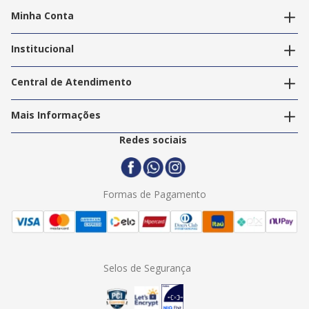
Minha Conta
Alterar dados pessoais
Editar endereços
Institucional
Acompanhar pedidos
A Info Store
Nossas Lojas
Central de Atendimento
Nossos Serviços
Política de Privacidade
Trabalhe Conosco
Mais Informações
Termos e Condições
Politica de Entrega
2ª Via Nota Fiscal
Redes sociais
Trocas e Devoluções
Formas de Pagamento
Assistência Técnica
Formas de Pagamento
Selos de Segurança