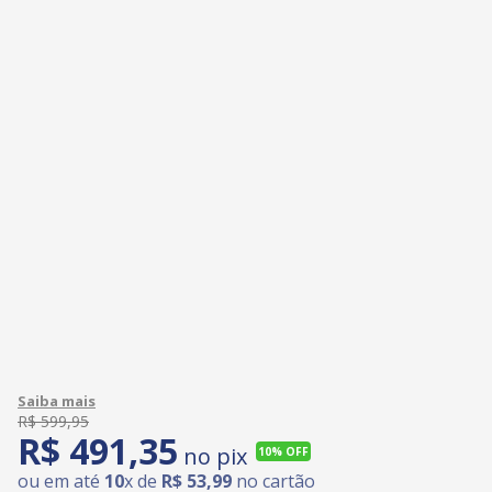
R$
599
,
95
R$
491
,
35
no pix
10%
OFF
ou em até
10
x de
R$
53
,
99
no cartão