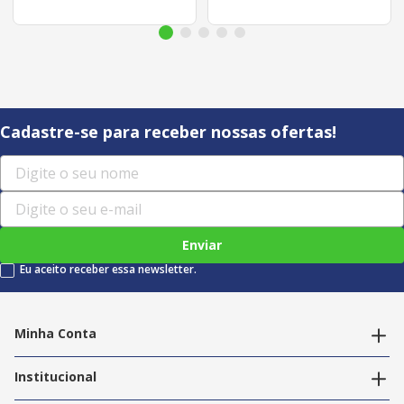
Cadastre-se para receber nossas ofertas!
Enviar
Eu aceito receber essa newsletter.
Minha Conta
Alterar dados pessoais
Editar endereços
Institucional
Acompanhar pedidos
A Info Store