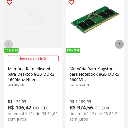
10%
OFF
10%
OFF
Receba em 3h*🚀
Memória Ram Hiksemi
Memória Ram Kingston
para Desktop 8GB DDR3
para Notebook 8GB DDR5
1600Mhz Hiker
5600Mhz
HIKSEMI
KINGSTON
R$
129
,
95
R$
1
.
189
,
95
R$
106
,
42
no pix
R$
974
,
56
no pix
ou em até
10
x de
R$
11
,
69
ou em até
12
x de
R$
89
,
24
sem juros
sem juros