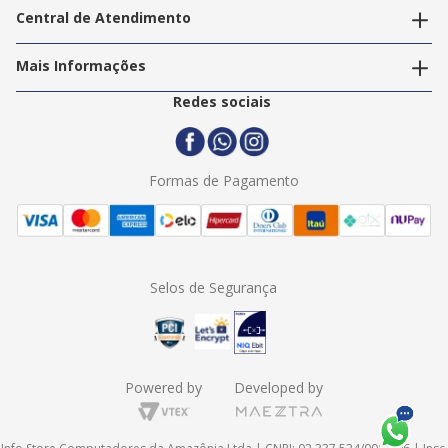
Nossas Lojas
Central de Atendimento
Nossos Serviços
Política de Privacidade
Trabalhe Conosco
Mais Informações
Termos e Condições
Politica de Entrega
2ª Via Nota Fiscal
Redes sociais
Trocas e Devoluções
Formas de Pagamento
Assistência Técnica
Formas de Pagamento
Selos de Segurança
Powered by
Developed by