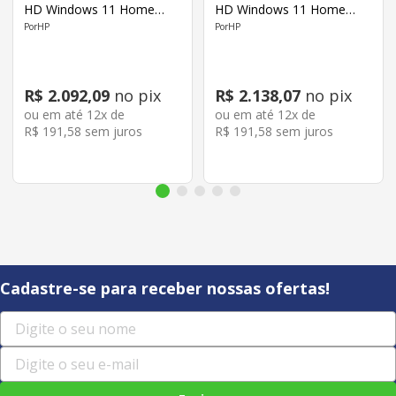
HD Windows 11 Home
HD Windows 11 Home
Prata
Rosa
HP
HP
R$
2
.
092
,
09
no pix
R$
2
.
138
,
07
no pix
ou em até
12
x de
ou em até
12
x de
R$
191
,
58
sem juros
R$
191
,
58
sem juros
Cadastre-se para receber nossas ofertas!