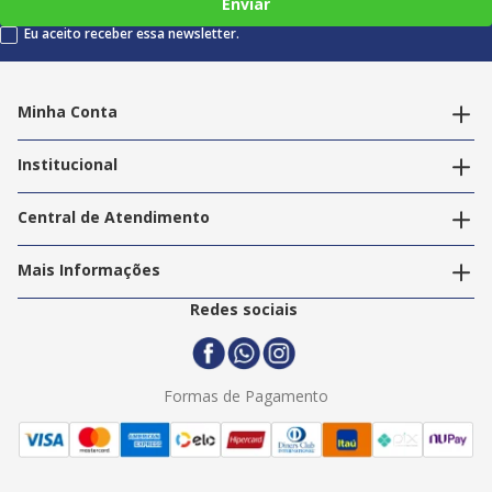
Enviar
Eu aceito receber essa newsletter.
Minha Conta
Alterar dados pessoais
Editar endereços
Institucional
Acompanhar pedidos
A Info Store
Nossas Lojas
Central de Atendimento
Nossos Serviços
Política de Privacidade
Trabalhe Conosco
Mais Informações
Termos e Condições
Politica de Entrega
2ª Via Nota Fiscal
Redes sociais
Trocas e Devoluções
Formas de Pagamento
Assistência Técnica
Formas de Pagamento