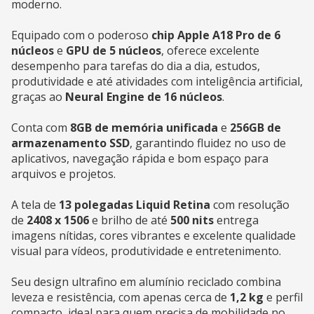
moderno.
Equipado com o poderoso
chip Apple A18 Pro de 6
núcleos
e
GPU de 5 núcleos
, oferece excelente
desempenho para tarefas do dia a dia, estudos,
produtividade e até atividades com inteligência artificial,
graças ao
Neural Engine de 16 núcleos
.
Conta com
8GB de memória unificada
e
256GB de
armazenamento SSD
, garantindo fluidez no uso de
aplicativos, navegação rápida e bom espaço para
arquivos e projetos.
A tela de
13 polegadas Liquid Retina
com resolução
de
2408 x 1506
e brilho de até
500 nits
entrega
imagens nítidas, cores vibrantes e excelente qualidade
visual para vídeos, produtividade e entretenimento.
Seu design ultrafino em alumínio reciclado combina
leveza e resistência, com apenas cerca de
1,2 kg
e perfil
compacto, ideal para quem precisa de mobilidade no