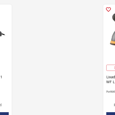
01
Lixad
WF L
WA
l