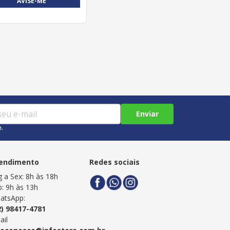
AVISE-ME
Enviar
e.
endimento
Redes sociais
g a Sex: 8h às 18h
b: 9h às 13h
atsApp:
2) 98417-4781
ail