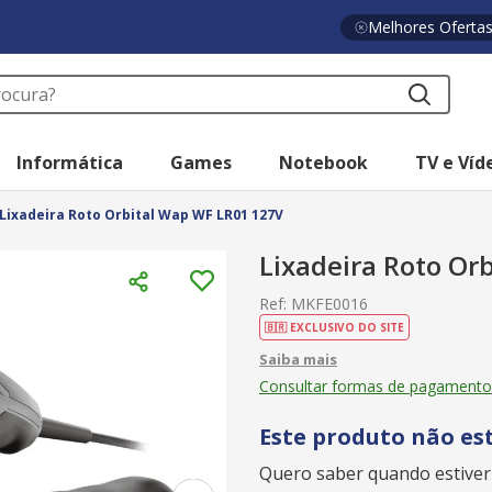
Melhores Oferta
a?
Informática
Games
Notebook
TV e Víd
Lixadeira Roto Orbital Wap WF LR01 127V
Lixadeira Roto Or
Ref
:
MKFE0016
🇧🇷 EXCLUSIVO DO SITE
Consultar formas de pagamento
Este produto não es
Quero saber quando estiver