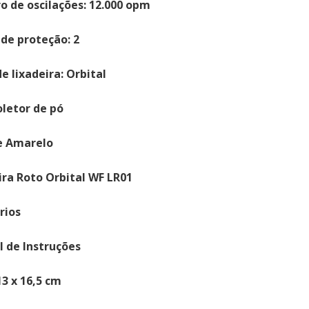
 de oscilações: 12.000 opm
 de proteção: 2
e lixadeira: Orbital
letor de pó
e Amarelo
ira Roto Orbital WF LR01
rios
 de Instruções
13 x 16,5 cm