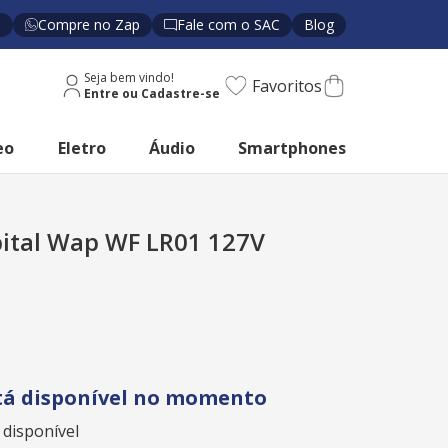
s
Compre no Zap
Fale com o SAC
Blog
Seja bem vindo!
Favoritos
eo
Eletro
Áudio
Smartphones
bital Wap WF LR01 127V
tá disponível no momento
 disponível