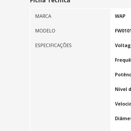
Ficha Tecnica
MARCA
WAP
MODELO
FW010
ESPECIFICAÇÕES
Voltag
Frequê
Potênc
Nível 
Veloci
Diâmet