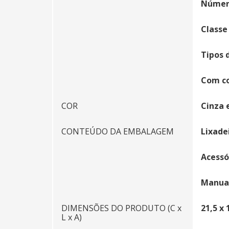
Número
Classe
Tipos d
Com co
COR
Cinza 
CONTEÚDO DA EMBALAGEM
Lixade
Acessó
Manual
DIMENSÕES DO PRODUTO (C x
21,5 x 
L x A)