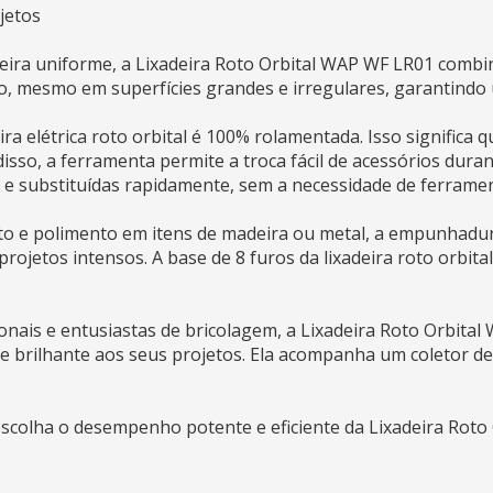
jetos
aneira uniforme, a Lixadeira Roto Orbital WAP WF LR01 comb
o, mesmo em superfícies grandes e irregulares, garantindo
deira elétrica roto orbital é 100% rolamentada. Isso signific
disso, a ferramenta permite a troca fácil de acessórios dura
as e substituídas rapidamente, sem a necessidade de ferramen
nto e polimento em itens de madeira ou metal, a empunha
jetos intensos. A base de 8 furos da lixadeira roto orbital
sionais e entusiastas de bricolagem, a Lixadeira Roto Orbit
e brilhante aos seus projetos. Ela acompanha um coletor de 
escolha o desempenho potente e eficiente da Lixadeira Rot