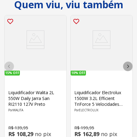
Quem viu, viu também
15%
OFF
10%
OFF
Liquidificador Walita 2L
Liquidificador Electrolux
550W Daily Jarra San
1500W 3.2L Efficient
RI2110 127V Preto
TriForce 5 Velocidades
EBL1500 127V Cinza
WALITA
ELECTROLUX
R$
139
,
95
R$
199
,
95
R$
108
,
29
no pix
R$
162
,
89
no pix