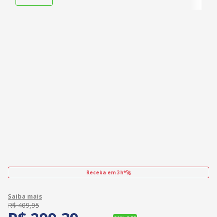
Receba em 3h*🚀
R$
409
,
95