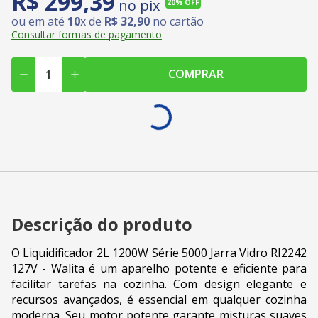
R$
299
,
39
no pix
20%
OFF
ou em até
10
x de
R$
32
,
90
no cartão
Consultar formas de pagamento
COMPRAR
Descrição do produto
O Liquidificador 2L 1200W Série 5000 Jarra Vidro RI2242
127V - Walita é um aparelho potente e eficiente para
facilitar tarefas na cozinha. Com design elegante e
recursos avançados, é essencial em qualquer cozinha
moderna. Seu motor potente garante misturas suaves