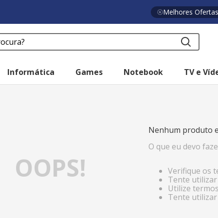
Melhores Oferta
a?
Informática
Games
Notebook
TV e Víd
o
Nenhum produto e
O que eu devo faze
OOPS!
Verifique os 
Tente utiliza
Utilize termo
Tente utiliza