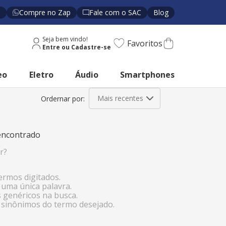
s
Compre no Zap
Fale com o SAC
Blog
Seja bem vindo!
Favoritos
eo
Eletro
Áudio
Smartphones
Mais recentes
ncontrado
r?
termos digitados.
r uma única palavra.
s genéricos na busca.
r sinônimos do termo desejado.