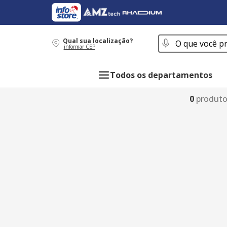
O que você procur
Qual sua localização?
informar CEP
Todos os departamentos
0
produt