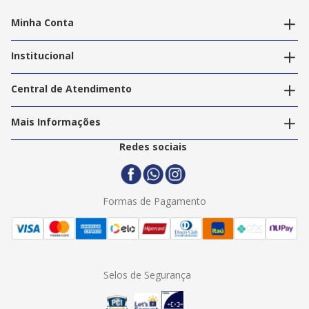
Minha Conta
Alterar dados pessoais
Editar endereços
Institucional
Acompanhar pedidos
A Info Store
Nossas Lojas
Central de Atendimento
Nossos Serviços
Política de Privacidade
Trabalhe Conosco
Mais Informações
Termos e Condições
Politica de Entrega
2ª Via Nota Fiscal
Redes sociais
Trocas e Devoluções
Formas de Pagamento
Assistência Técnica
Formas de Pagamento
Selos de Segurança