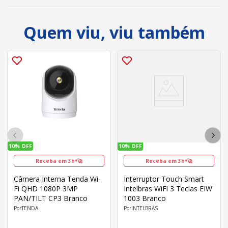
Quem viu, viu também
10%
OFF
10%
OFF
Receba em 3h*🚀
Receba em 3h*🚀
Câmera Interna Tenda Wi-
Interruptor Touch Smart
Fi QHD 1080P 3MP
Intelbras WiFi 3 Teclas EIW
PAN/TILT CP3 Branco
1003 Branco
TENDA
INTELBRAS