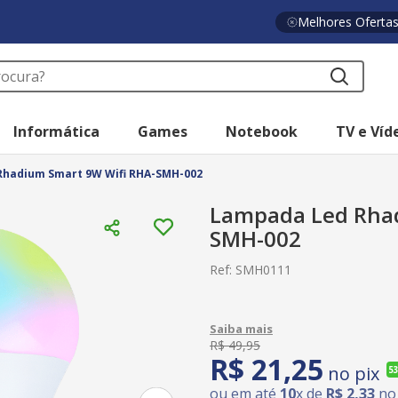
Melhores Oferta
a?
Informática
Games
Notebook
TV e Víd
hadium Smart 9W Wifi RHA-SMH-002
Lampada Led Rhad
SMH-002
Ref
:
SMH0111
R$
49
,
95
R$
21
,
25
no pix
5
ou em até
10
x de
R$
2
,
33
no 