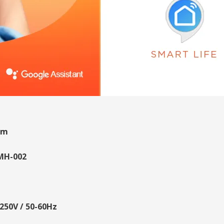
um
MH-002
250V / 50-60Hz