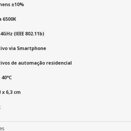
mens ±10%
a 6500K
.4GHz (IEEE 802.11b)
tivo via Smartphone
tivos de automação residencial
a 40°C
3 x 6,3 cm
g
es