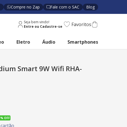
s
Compre no Zap
Fale com o SAC
Blog
Seja bem vindo!
Favoritos
eo
Eletro
Áudio
Smartphones
ium Smart 9W Wifi RHA-
3%
OFF
cartão