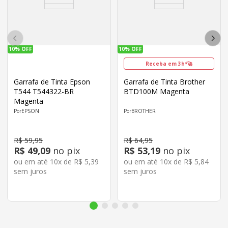
10%
OFF
10%
OFF
Receba em 3h*🚀
Garrafa de Tinta Epson
Garrafa de Tinta Brother
T544 T544322-BR
BTD100M Magenta
Magenta
EPSON
BROTHER
R$
59
,
95
R$
64
,
95
R$
49
,
09
no pix
R$
53
,
19
no pix
ou em até
10
x de
R$
5
,
39
ou em até
10
x de
R$
5
,
84
sem juros
sem juros