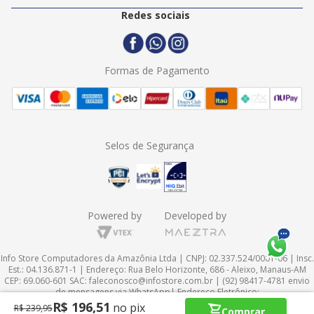
Politica de Entrega
2ª Via Nota Fiscal
Redes sociais
Trocas e Devoluções
Formas de Pagamento
Assistência Técnica
Formas de Pagamento
Selos de Segurança
Powered by
Developed by
Info Store Computadores da Amazônia Ltda | CNPJ: 02.337.524/0001-06 | Insc.
Est.: 04.136.871-1 | Endereço: Rua Belo Horizonte, 686 - Aleixo, Manaus-AM
CEP: 69.060-601 SAC:
faleconosco@infostore.com.br
| (92) 98417-4781 envio
de mensagens via WhatsApp| Endereço Eletrônico:
http://www.infostore.com.br
InfoStore © 1998-2024 Todos os direitos
R$
196
,
51
no pix
R$
239
,
95
Comprar