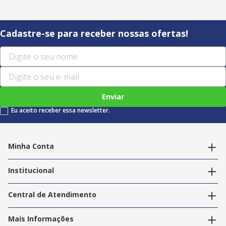
Cadastre-se para receber nossas ofertas!
Enviar
Eu aceito receber essa newsletter.
Minha Conta
Alterar dados pessoais
Editar endereços
Institucional
Acompanhar pedidos
A Info Store
Nossas Lojas
Central de Atendimento
Nossos Serviços
Política de Privacidade
Trabalhe Conosco
Mais Informações
Termos e Condições