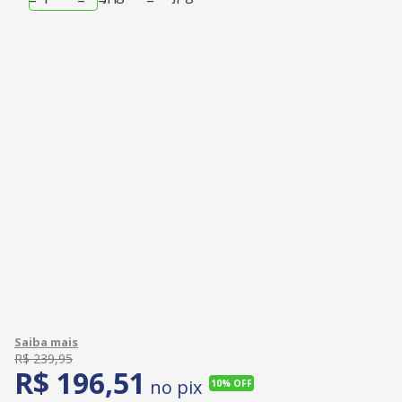
R$
239
,
95
R$
196
,
51
no pix
10%
OFF