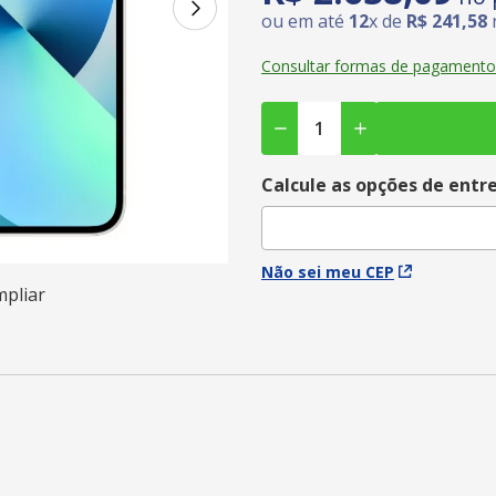
ou em até
12
x de
R$
241
,
58
Consultar formas de pagamento
Calcule as opções de entr
Não sei meu CEP
mpliar