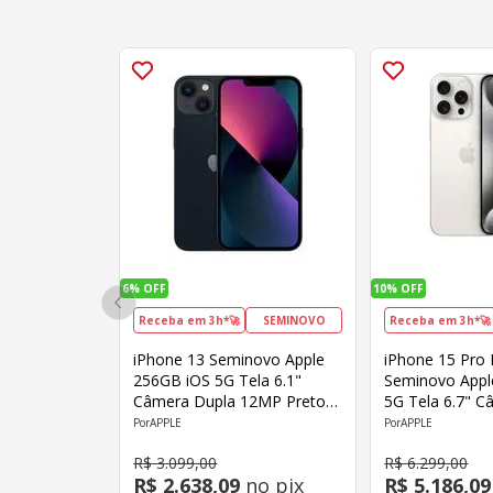
6%
OFF
10%
OFF
Receba em 3h*🚀
SEMINOVO
Receba em 3h*🚀
iPhone 13 Seminovo Apple
iPhone 15 Pro
256GB iOS 5G Tela 6.1"
Seminovo Appl
Câmera Dupla 12MP Preto -
5G Tela 6.7" 
Produto Categoria Ouro
Branco - Produ
APPLE
APPLE
Ouro
R$
3
.
099
,
00
R$
6
.
299
,
00
R$
2
.
638
,
09
no pix
R$
5
.
186
,
09