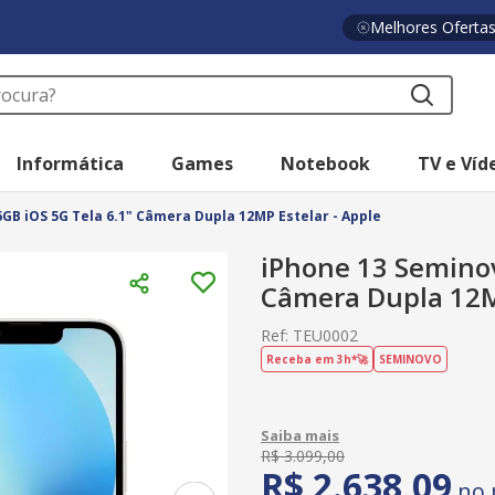
Melhores Oferta
a?
Informática
Games
Notebook
TV e Víd
GB iOS 5G Tela 6.1" Câmera Dupla 12MP Estelar - Apple
iPhone 13 Seminov
Câmera Dupla 12MP
Ref
:
TEU0002
Receba em 3h*🚀
SEMINOVO
R$
3
.
099
,
00
R$
2
.
638
,
09
no 