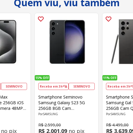
Quem viu, viu também
15%
OFF
11%
OFF
SEMINOVO
Receba em 3h*🚀
SEMINOVO
Receba em 3h*
 Max
Smartphone Seminovo
Smartphone 
e 256GB iOS
Samsung Galaxy S23 5G
Samsung Gal 
Câmera 48MP
256GB 8GB Cam
256GB Cam 
to Categoria
50MP+12MP+10MP Front
200MP+50M
SAMSUNG
SAMSUNG
12MP Octa-Core
Cam Front12
R$
2
.
599
,
00
R$
4
.
499
,
00
Snapdragon Tela 6.1" Preto -
8 Gen Tela 6.
no pix
R$
2
.
001
,
09
no pix
R$
3
.
639
,
0
Produto Categoria Ouro