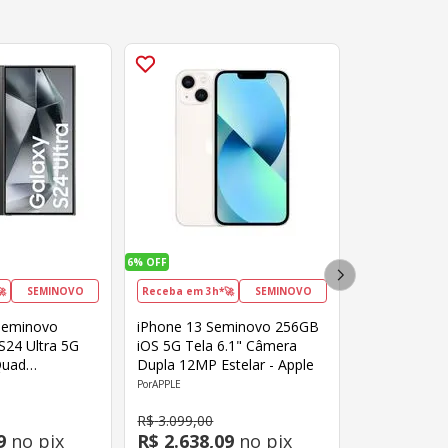
6%
OFF
🚀
SEMINOVO
Receba em 3h*🚀
SEMINOVO
Seminovo
iPhone 13 Seminovo 256GB
S24 Ultra 5G
iOS 5G Tela 6.1" Câmera
Quad
Dupla 12MP Estelar - Apple
P+12MP+10MP
APPLE
MP Snapdragon
R$
3
.
099
,
00
8" Preto
9
no pix
R$
2
.
638
,
09
no pix