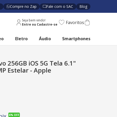
s
Compre no Zap
Fale com o SAC
Blog
Seja bem vindo!
Favoritos
eo
Eletro
Áudio
Smartphones
o 256GB iOS 5G Tela 6.1"
 Estelar - Apple
pix
6%
OFF