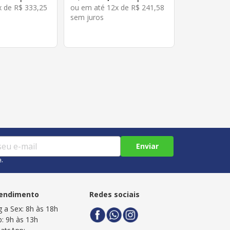
x de
R$
333
,
25
ou em até
12
x de
R$
241
,
58
sem juros
Enviar
e.
endimento
Redes sociais
g a Sex: 8h às 18h
b: 9h às 13h