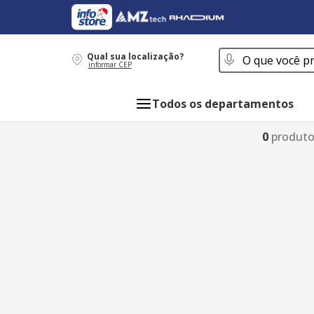
O que você procur
Qual sua localização?
informar CEP
Todos os departamentos
0
produt