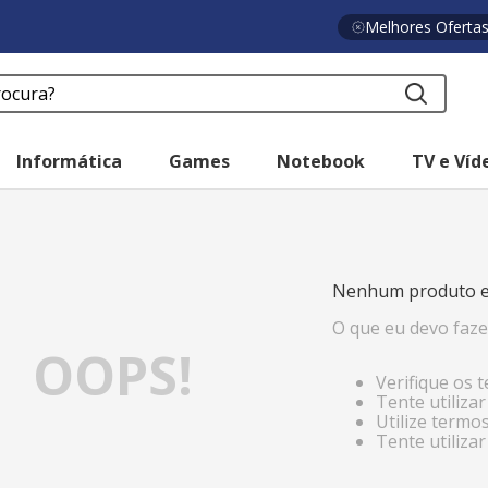
Melhores Oferta
a?
Informática
Games
Notebook
TV e Víd
o
Nenhum produto e
O que eu devo faze
OOPS!
Verifique os 
Tente utiliza
Utilize termo
Tente utiliza