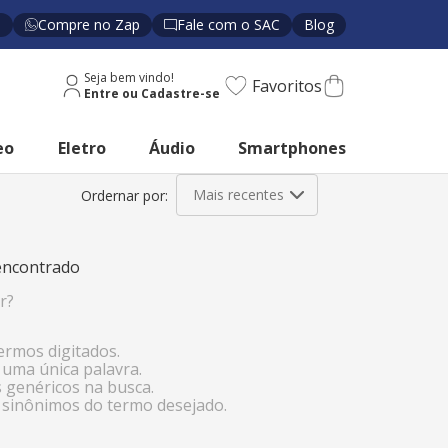
s
Compre no Zap
Fale com o SAC
Blog
Seja bem vindo!
Favoritos
eo
Eletro
Áudio
Smartphones
Mais recentes
ncontrado
r?
termos digitados.
r uma única palavra.
s genéricos na busca.
r sinônimos do termo desejado.