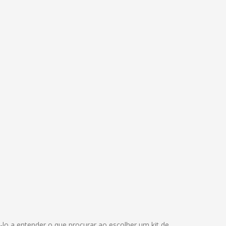
lo a entender o que procurar ao escolher um kit de