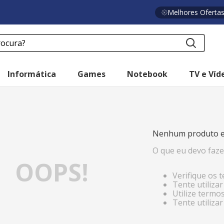
Melhores Oferta
a?
Informática
Games
Notebook
TV e Víd
o
Nenhum produto e
O que eu devo faze
OOPS!
Verifique os 
Tente utiliza
Utilize termo
Tente utiliza