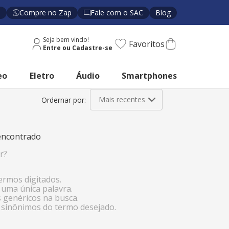
s
Compre no Zap
Fale com o SAC
Blog
Seja bem vindo!
Favoritos
eo
Eletro
Áudio
Smartphones
Mais recentes
ncontrado
r?
termos digitados.
r uma única palavra.
s genéricos na busca.
r sinônimos do termo desejado.