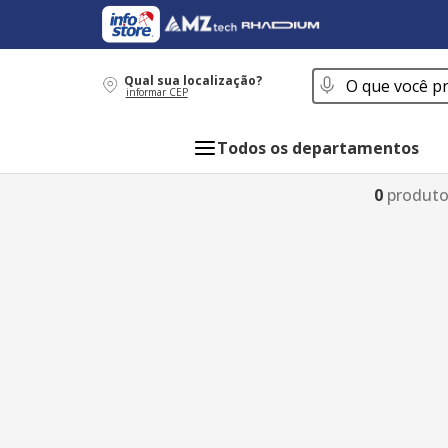
O que você procur
Qual sua localização?
informar CEP
Todos os departamentos
0
produt