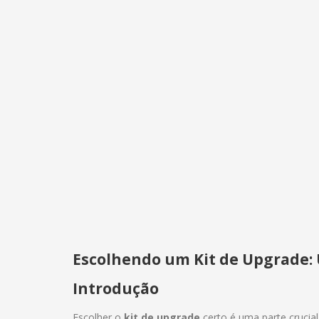
Escolhendo um Kit de Upgrade:
Introdução
Escolher o
kit de upgrade
certo é uma parte crucia