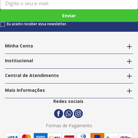
Enviar
Eu aceito receber essa newsletter.
Minha Conta
Alterar dados pessoais
Editar endereços
Institucional
Acompanhar pedidos
A Info Store
Nossas Lojas
Central de Atendimento
Nossos Serviços
Política de Privacidade
Trabalhe Conosco
Mais Informações
Termos e Condições
Politica de Entrega
2ª Via Nota Fiscal
Redes sociais
Trocas e Devoluções
Formas de Pagamento
Assistência Técnica
Formas de Pagamento