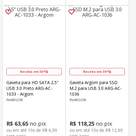
Receba em 3h*🚀
Receba em 3h*🚀
Gaveta para HD SATA 2.5"
Gaveta Argom para SSD
USB 3.0 Preto ARG-AC-
M.2 para USB 3.0 ARG-AC-
1033 - Argom
1036
ARGOM
ARGOM
R$
63
,
65
no pix
R$
118
,
25
no pix
ou em até
10
x de
R$
6
,
99
ou em até
10
x de
R$
12
,
99
sem juros
sem juros