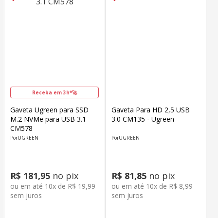
Receba em 3h*🚀
Gaveta Ugreen para SSD
Gaveta Para HD 2,5 USB
M.2 NVMe para USB 3.1
3.0 CM135 - Ugreen
CM578
UGREEN
UGREEN
R$
181
,
95
no pix
R$
81
,
85
no pix
ou em até
10
x de
R$
19
,
99
ou em até
10
x de
R$
8
,
99
sem juros
sem juros