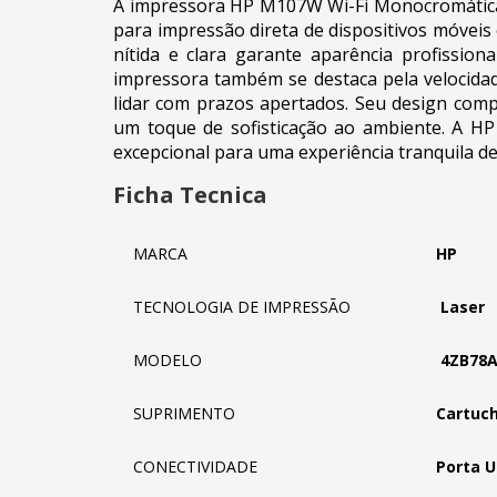
A impressora HP M107W Wi-Fi Monocromática 
para impressão direta de dispositivos móvei
nítida e clara garante aparência profissio
impressora também se destaca pela velocidad
lidar com prazos apertados. Seu design com
um toque de sofisticação ao ambiente. A HP 
excepcional para uma experiência tranquila d
Ficha Tecnica
MARCA
HP
TECNOLOGIA DE IMPRESSÃO
Laser
MODELO
4ZB78A
SUPRIMENTO
Cartuch
CONECTIVIDADE
Porta U