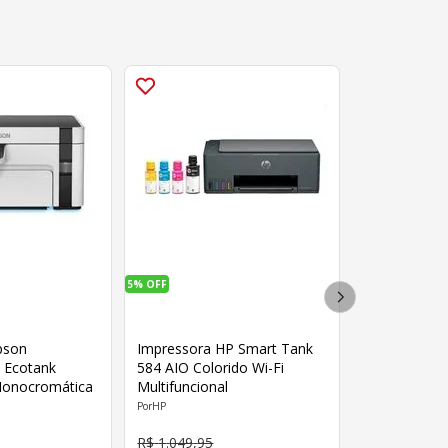
5%
OFF
pson
Impressora HP Smart Tank
l Ecotank
584 AIO Colorido Wi-Fi
120 WiFi Monocromática
Multifuncional
HP
R$
1
.
049
,
95