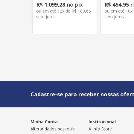
R$
1
.
099
,
28
no pix
R$
454
,
95
n
ou em até
12
x de
R$
100
,
66
ou em até
10
x
sem juros
sem juros
Cadastre-se para receber nossas ofert
Minha Conta
Institucional
Alterar dados pessoais
A Info Store