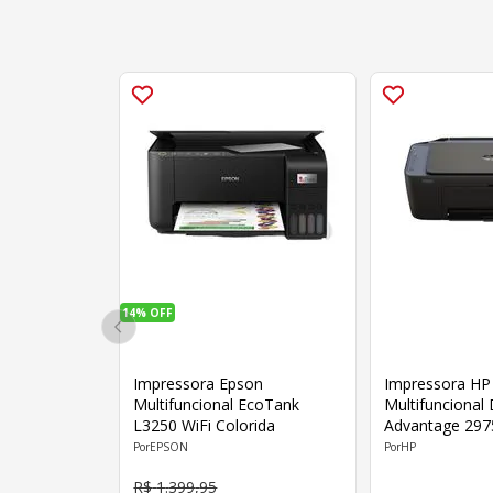
14%
OFF
Impressora Epson
Impressora HP
Multifuncional EcoTank
Multifuncional 
L3250 WiFi Colorida
Advantage 2975
EPSON
HP
R$
1
.
399
,
95