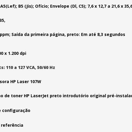
A5(Lef); B5 (Jis); Ofício; Envelope (Dl, C5); 7,6 x 12,7 a 21,6 x 35
B5,
ppm; Saída da primeira página, preto: Em até 8,3 segundos
0 x 1.200 dpi
ts: 110 a 127 VCA, 50/60 Hz
sora HP Laser 107W
o de toner HP LaserJet preto introdutório original pré-instala
 configuração
 referência