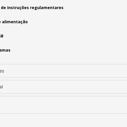
 de instruções regulamentares
e alimentação
SB
ramas
es
al