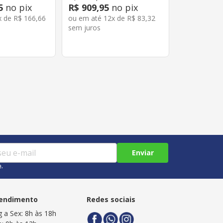
5
no pix
R$
909
,
95
no pix
x de
R$
166
,
66
ou em até
12
x de
R$
83
,
32
sem juros
Enviar
e.
endimento
Redes sociais
g a Sex: 8h às 18h