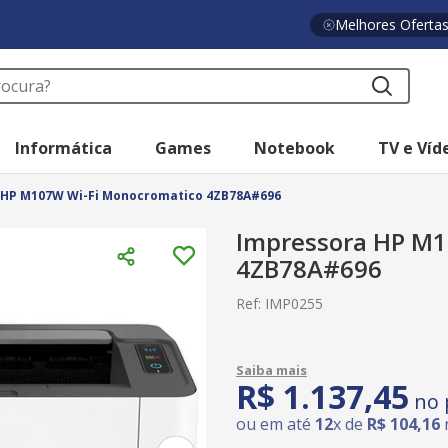
Melhores Oferta
a?
Informática
Games
Notebook
TV e Víd
 HP M107W Wi-Fi Monocromatico 4ZB78A#696
Impressora HP M1
4ZB78A#696
Ref
:
IMP0255
R$
1
.
137
,
45
no 
ou em até
12
x de
R$
104
,
16