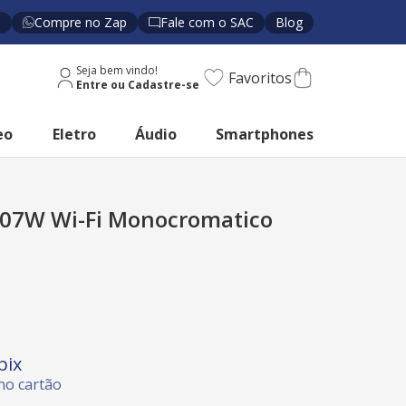
s
Compre no Zap
Fale com o SAC
Blog
Seja bem vindo!
Favoritos
eo
Eletro
Áudio
Smartphones
07W Wi-Fi Monocromatico
pix
no cartão