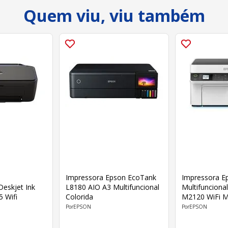
Quem viu, viu também
Impressora Epson EcoTank
Impressora E
Deskjet Ink
L8180 AIO A3 Multifuncional
Multifunciona
 Wifi
Colorida
M2
EPSON
EPSON