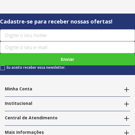
Cadastre-se para receber nossas ofertas!
Enviar
Eu aceito receber essa newsletter.
Minha Conta
Alterar dados pessoais
Editar endereços
Institucional
Acompanhar pedidos
A Info Store
Nossas Lojas
Central de Atendimento
Nossos Serviços
Política de Privacidade
Trabalhe Conosco
Mais Informações
Termos e Condições