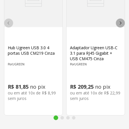
Hub Ugreen USB 3.0 4
Adaptador Ugreen USB-C
portas USB CM219 Cinza
3.1 para RJ45 Gigabit +
USB CM475 Cinza
UGREEN
UGREEN
R$
81
,
85
no pix
R$
209
,
25
no pix
ou em até
10
x de
R$
8
,
99
ou em até
10
x de
R$
22
,
99
sem juros
sem juros