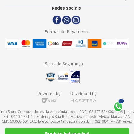
Politica de Entrega
2ª Via Nota Fiscal
Redes sociais
Trocas e Devoluções
Formas de Pagamento
Assistência Técnica
Formas de Pagamento
Selos de Segurança
Powered by
Developed by
Info Store Computadores da Amazônia Ltda | CNPJ: 02.337.524/0001-06 | Insc.
Est.: 04.136.871-1 | Endereço: Rua Belo Horizonte, 686 - Aleixo, Manaus-AM
CEP: 69.060-601 SAC:
faleconosco@infostore.com.br
| (92) 98417-4781 envio
de mensagens via WhatsApp| Endereço Eletrônico:
http://www.infostore.com.br
InfoStore © 1998-2024 Todos os direitos
Produto Indisponível