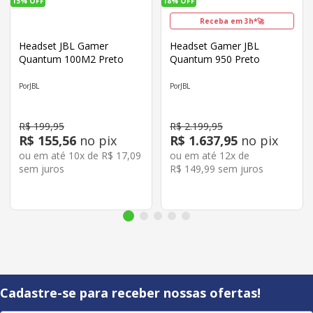
15%
OFF
18%
OFF
Receba em 3h*🚀
Headset JBL Gamer
Headset Gamer JBL
Quantum 100M2 Preto
Quantum 950 Preto
JBL
JBL
R$
199
,
95
R$
2
.
199
,
95
R$
155
,
56
no pix
R$
1
.
637
,
95
no pix
ou em até
10
x de
R$
17
,
09
ou em até
12
x de
sem juros
R$
149
,
99
sem juros
Cadastre-se para receber nossas ofertas!