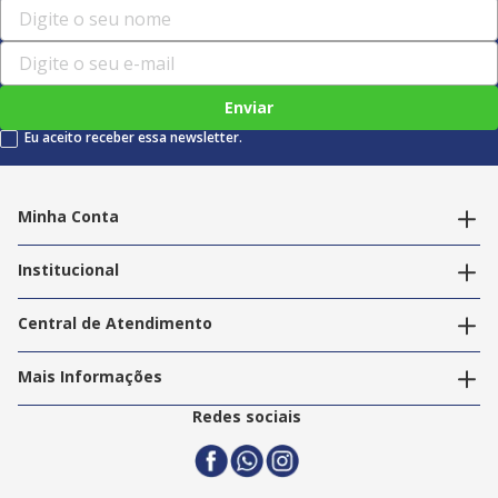
Enviar
Eu aceito receber essa newsletter.
Minha Conta
Alterar dados pessoais
Editar endereços
Institucional
Acompanhar pedidos
A Info Store
Nossas Lojas
Central de Atendimento
Nossos Serviços
Política de Privacidade
Trabalhe Conosco
Mais Informações
Termos e Condições
Politica de Entrega
2ª Via Nota Fiscal
Redes sociais
Trocas e Devoluções
Formas de Pagamento
Assistência Técnica