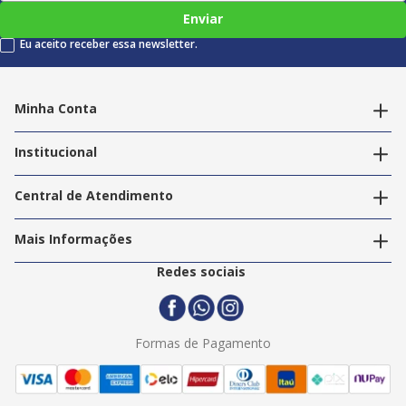
Enviar
Eu aceito receber essa newsletter.
Minha Conta
Alterar dados pessoais
Editar endereços
Institucional
Acompanhar pedidos
A Info Store
Nossas Lojas
Central de Atendimento
Nossos Serviços
Política de Privacidade
Trabalhe Conosco
Mais Informações
Termos e Condições
Politica de Entrega
2ª Via Nota Fiscal
Redes sociais
Trocas e Devoluções
Formas de Pagamento
Assistência Técnica
Formas de Pagamento