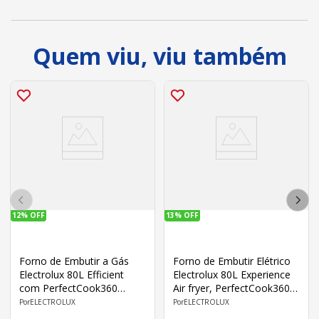
Quem viu, viu também
12%
OFF
13%
OFF
Forno de Embutir a Gás
Forno de Embutir Elétrico
Electrolux 80L Efficient
Electrolux 80L Experience
com PerfectCook360
Air fryer, PerfectCook360 e
OE8GH 220V Preto
Painel Touch OE8EA 220V
ELECTROLUX
ELECTROLUX
Preto