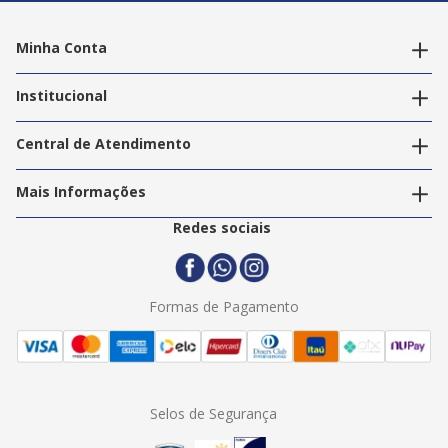
Minha Conta
Alterar dados pessoais
Editar endereços
Institucional
Acompanhar pedidos
A Info Store
Nossas Lojas
Central de Atendimento
Nossos Serviços
Política de Privacidade
Trabalhe Conosco
Mais Informações
Termos e Condições
Politica de Entrega
2ª Via Nota Fiscal
Redes sociais
Trocas e Devoluções
Formas de Pagamento
Assistência Técnica
Formas de Pagamento
Selos de Segurança