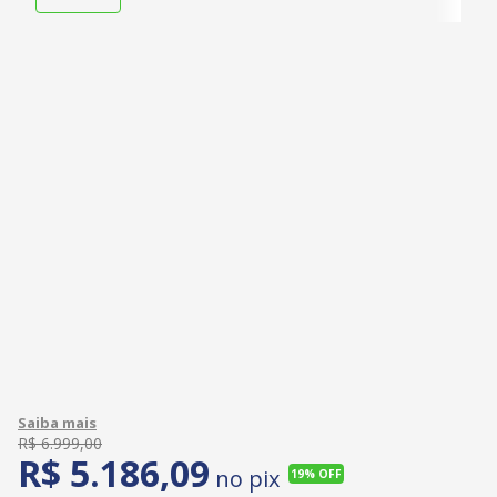
R$
6
.
999
,
00
R$
5
.
186
,
09
no pix
19%
OFF