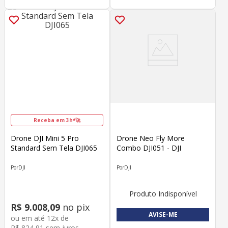
Receba em 3h*🚀
Drone DJI Mini 5 Pro
Drone Neo Fly More
Standard Sem Tela DJI065
Combo DJI051 - DJI
DJI
DJI
Produto Indisponível
R$
9
.
008
,
09
no pix
AVISE-ME
ou em até
12
x de
R$
824
,
91
sem juros