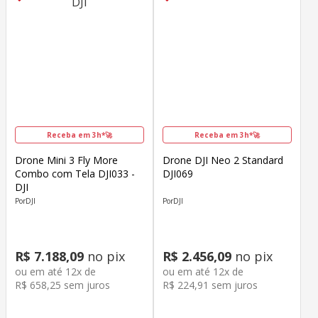
Receba em 3h*🚀
Receba em 3h*🚀
Drone Mini 3 Fly More
Drone DJI Neo 2 Standard
Combo com Tela DJI033 -
DJI069
DJI
DJI
DJI
R$
7
.
188
,
09
no pix
R$
2
.
456
,
09
no pix
ou em até
12
x de
ou em até
12
x de
R$
658
,
25
sem juros
R$
224
,
91
sem juros