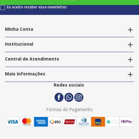
Eu aceito receber essa newsletter.
Minha Conta
Alterar dados pessoais
Editar endereços
Institucional
Acompanhar pedidos
A Info Store
Nossas Lojas
Central de Atendimento
Nossos Serviços
Política de Privacidade
Trabalhe Conosco
Mais Informações
Termos e Condições
Politica de Entrega
2ª Via Nota Fiscal
Redes sociais
Trocas e Devoluções
Formas de Pagamento
Assistência Técnica
Formas de Pagamento