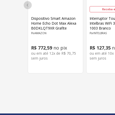
Receba e
Dispositivo Smart Amazon
Interruptor To
Home Echo Dot Max Alexa
Intelbras WiFi 
B0DKLQT9XR Grafite
1003 Branco
AMAZON
INTELBRAS
R$
772
,
59
no pix
R$
127
,
35
n
ou em até
12
x de
R$
70
,
75
ou em até
10
x
sem juros
sem juros