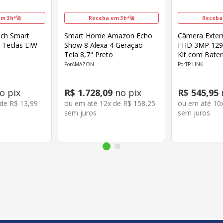
m 3h*🚀
Receba em 3h*🚀
Receba
uch Smart
Smart Home Amazon Echo
Câmera Extern
3 Teclas EIW
Show 8 Alexa 4 Geração
FHD 3MP 129
Tela 8,7" Preto
Kit com Bater
Solar Branco
AMAZON
TP-LINK
o pix
R$
1
.
728
,
09
no pix
R$
545
,
95
 de
R$
13
,
99
ou em até
12
x de
R$
158
,
25
ou em até
10
sem juros
sem juros