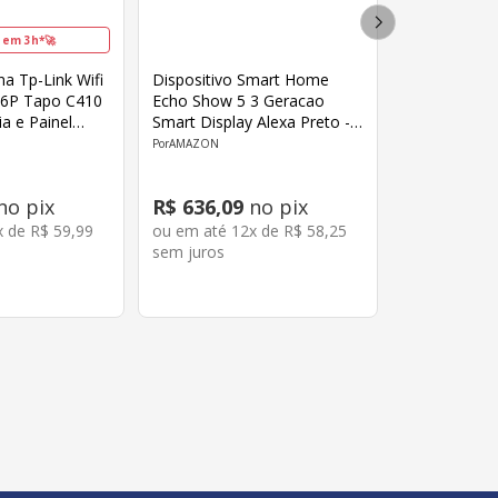
 em 3h*🚀
a Tp-Link Wifi
Dispositivo Smart Home
6P Tapo C410
Echo Show 5 3 Geracao
ia e Painel
Smart Display Alexa Preto -
Amazon
AMAZON
no pix
R$
636
,
09
no pix
x de
R$
59
,
99
ou em até
12
x de
R$
58
,
25
sem juros