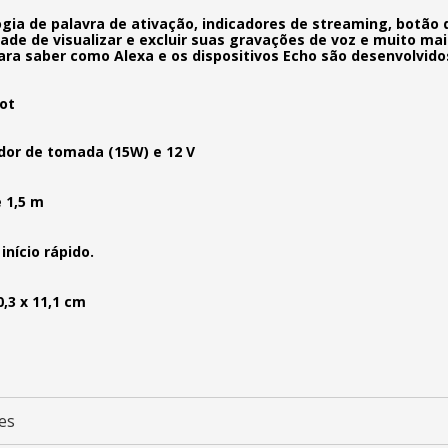
gia de palavra de ativação, indicadores de streaming, botão
ade de visualizar e excluir suas gravações de voz e muito mais
ara saber como Alexa e os dispositivos Echo são desenvolvido
ot
or de tomada (15W) e 12 V
 1,5 m
início rápido.
0,3 x 11,1 cm
es