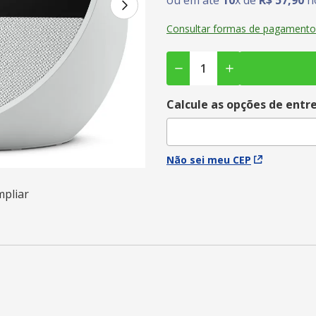
ou em até
10
x de
R$
57
,
90
no
Consultar formas de pagamento
Calcule as opções de entr
Não sei meu CEP
mpliar