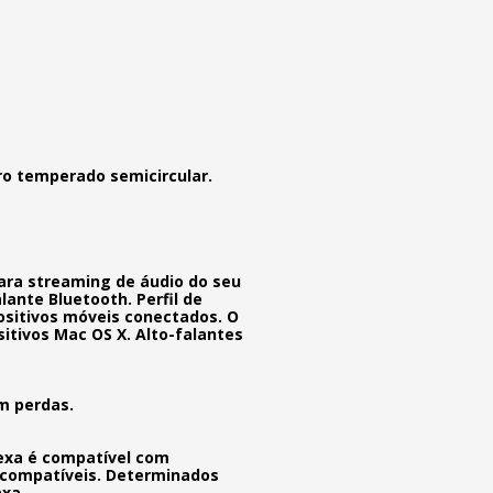
dro temperado semicircular.
para streaming de áudio do seu
lante Bluetooth. Perfil de
ositivos móveis conectados. O
itivos Mac OS X. Alto-falantes
em perdas.
lexa é compatível com
is compatíveis. Determinados
axa.