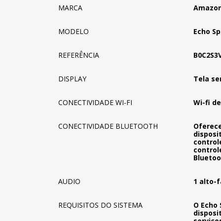
MARCA
Amazo
MODELO
Echo Sp
REFERÊNCIA
B0C2S3
DISPLAY
Tela se
CONECTIVIDADE WI-FI
Wi-fi d
CONECTIVIDADE BLUETOOTH
Oferece
disposi
control
control
Bluetoo
AUDIO
1 alto-
REQUISITOS DO SISTEMA
O Echo 
disposi
serviço