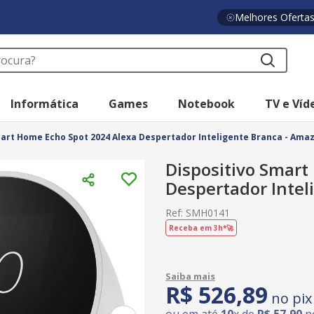
Melhores Oferta
a?
Informática
Games
Notebook
TV e Víd
mart Home Echo Spot 2024 Alexa Despertador Inteligente Branca - Ama
Dispositivo Smart
Despertador Intel
Ref
:
SMH0141
Receba em 3h*🚀
R$
526
,
89
no pix