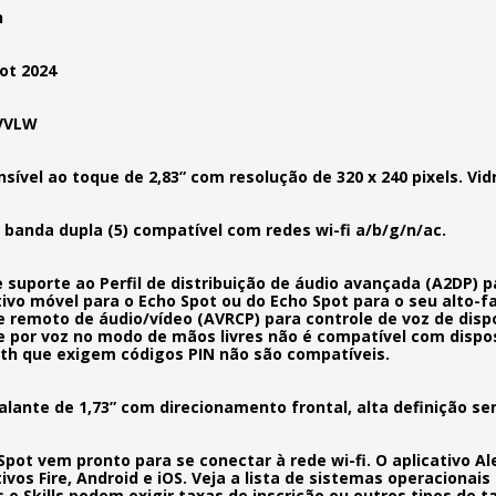
n
ot 2024
VVLW
nsível ao toque de 2,83” com resolução de 320 x 240 pixels. Vi
e banda dupla (5) compatível com redes wi-fi a/b/g/n/ac.
 suporte ao Perfil de distribuição de áudio avançada (A2DP) 
tivo móvel para o Echo Spot ou do Echo Spot para o seu alto-fa
e remoto de áudio/vídeo (AVRCP) para controle de voz de disp
e por voz no modo de mãos livres não é compatível com dispos
th que exigem códigos PIN não são compatíveis.
falante de 1,73” com direcionamento frontal, alta definição s
Spot vem pronto para se conectar à rede wi-fi. O aplicativo A
tivos Fire, Android e iOS. Veja a lista de sistemas operaciona
s e Skills podem exigir taxas de inscrição ou outros tipos de t