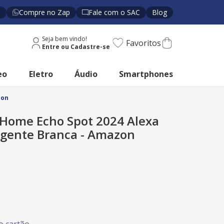
s
Compre no Zap
Fale com o SAC
Blog
Seja bem vindo!
Favoritos
eo
Eletro
Áudio
Smartphones
zon
 Home Echo Spot 2024 Alexa
igente Branca - Amazon