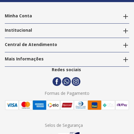
Minha Conta
Alterar dados pessoais
Editar endereços
Institucional
Acompanhar pedidos
A Info Store
Nossas Lojas
Central de Atendimento
Nossos Serviços
Política de Privacidade
Trabalhe Conosco
Mais Informações
Termos e Condições
Politica de Entrega
2ª Via Nota Fiscal
Redes sociais
Trocas e Devoluções
Formas de Pagamento
Assistência Técnica
Formas de Pagamento
Selos de Segurança