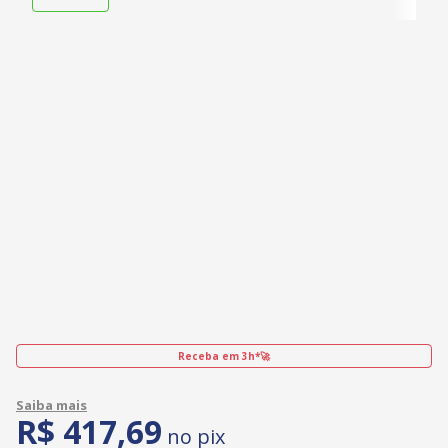
Receba em 3h*🚀
R$
417
,
69
no pix