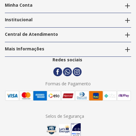
Minha Conta
Alterar dados pessoais
Editar endereços
Institucional
Acompanhar pedidos
A Info Store
Nossas Lojas
Central de Atendimento
Nossos Serviços
Política de Privacidade
Trabalhe Conosco
Mais Informações
Termos e Condições
Politica de Entrega
2ª Via Nota Fiscal
Redes sociais
Trocas e Devoluções
Formas de Pagamento
Assistência Técnica
Formas de Pagamento
Selos de Segurança