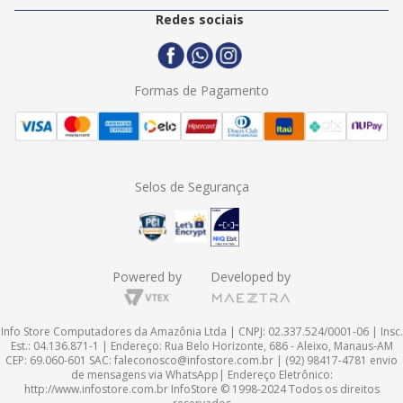
Politica de Entrega
2ª Via Nota Fiscal
Redes sociais
Trocas e Devoluções
Formas de Pagamento
Assistência Técnica
Formas de Pagamento
Selos de Segurança
Powered by
Developed by
Info Store Computadores da Amazônia Ltda | CNPJ: 02.337.524/0001-06 | Insc.
Est.: 04.136.871-1 | Endereço: Rua Belo Horizonte, 686 - Aleixo, Manaus-AM
CEP: 69.060-601 SAC:
faleconosco@infostore.com.br
| (92) 98417-4781 envio
de mensagens via WhatsApp| Endereço Eletrônico:
http://www.infostore.com.br
InfoStore © 1998-2024 Todos os direitos