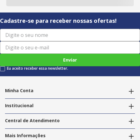
Cadastre-se para receber nossas ofertas!
Enviar
Eu aceito receber essa newsletter.
Minha Conta
Alterar dados pessoais
Editar endereços
Institucional
Acompanhar pedidos
A Info Store
Nossas Lojas
Central de Atendimento
Nossos Serviços
Política de Privacidade
Trabalhe Conosco
Mais Informações
Termos e Condições