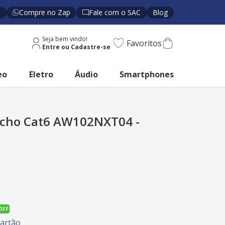
s
Compre no Zap
Fale com o SAC
Blog
Seja bem vindo!
Favoritos
eo
Eletro
Áudio
Smartphones
acho Cat6 AW102NXT04 -
OFF
artão