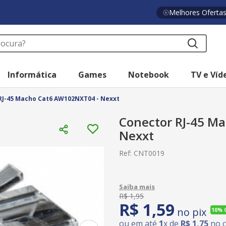
Melhores Oferta
a?
Informática
Games
Notebook
TV e Víd
RJ-45 Macho Cat6 AW102NXT04 - Nexxt
Conector RJ-45 M
Nexxt
Ref
:
CNT0019
R$
1
,
95
R$
1
,
59
no pix
10%
ou em até
1
x de
R$
1
,
75
no c