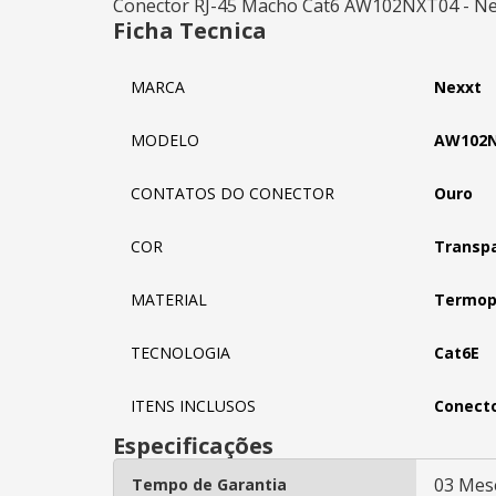
Conector RJ-45 Macho Cat6 AW102NXT04 - Ne
Ficha Tecnica
MARCA
Nexxt
MODELO
AW102N
CONTATOS DO CONECTOR
Ouro
COR
Transp
MATERIAL
Termop
TECNOLOGIA
Cat6E
ITENS INCLUSOS
Conecto
Especificações
03 Mes
Tempo de Garantia