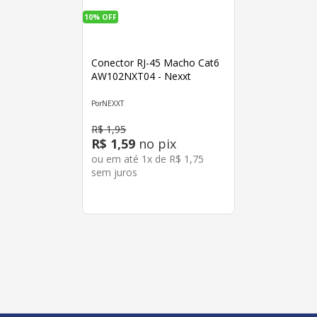
10%
OFF
Conector RJ-45 Macho Cat6
AW102NXT04 - Nexxt
NEXXT
R$
1
,
95
R$
1
,
59
no pix
ou em até
1
x de
R$
1
,
75
sem juros