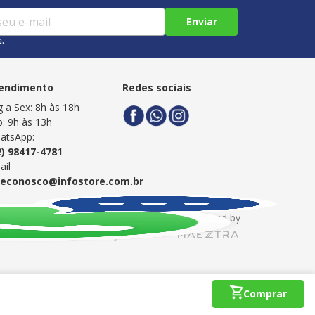
Enviar
e.
endimento
Redes sociais
g a Sex: 8h às 18h
b: 9h às 13h
atsApp:
2) 98417-4781
ail
leconosco@infostore.com.br
Powered by
Developed by
te, 686 - Aleixo, Manaus-AM CEP: 69.060-601 SAC:
Comprar
br
InfoStore © 1998-2026 Todos os direitos reservados