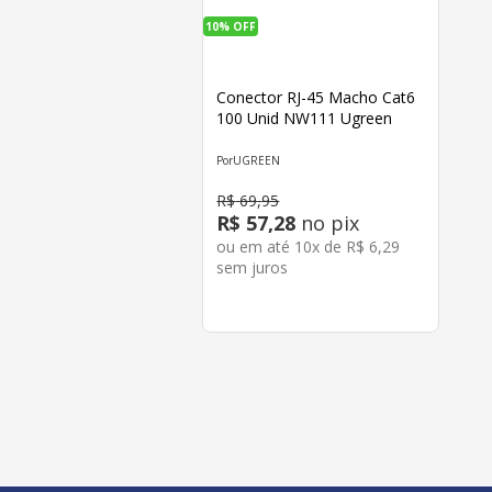
10%
OFF
Conector RJ-45 Macho Cat6
100 Unid NW111 Ugreen
UGREEN
R$
69
,
95
R$
57
,
28
no pix
ou em até
10
x de
R$
6
,
29
sem juros