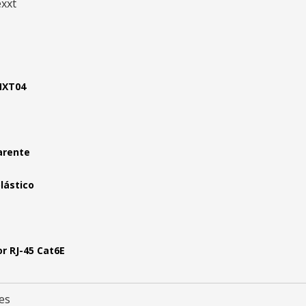
xxt
XT04
arente
lástico
r RJ-45 Cat6E
es