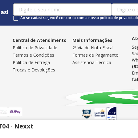
as!
Ao se cadastrar, você concorda com a nossa política de privacidad
At
Central de Atendimento
Mais Informações
Se
Política de Privacidade
2ª Via de Nota Fiscal
Sá
Termos e Condições
Formas de Pagamento
Wh
Política de Entrega
Assistência Técnica
(9
Trocas e Devoluções
Em
fa
Selos de Segurança
04 - Nexxt
: 02.337.524/0001-06 | Insc. Est.: 04.136.871-1 | Endereço: Rua Belo Horizon
o de mensagens via WhatsApp| Endereço Eletrônico:
http://www.infostore.com.