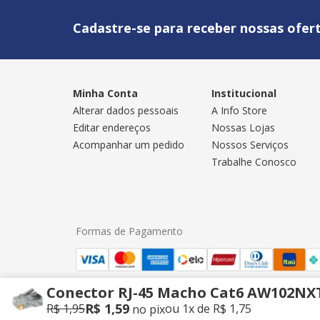
Cadastre-se para receber nossas ofert
Minha Conta
Institucional
Alterar dados pessoais
A Info Store
Editar endereços
Nossas Lojas
Acompanhar um pedido
Nossos Serviços
Trabalhe Conosco
Formas de Pagamento
Conector RJ-45 Macho Cat6 AW102NXT
Info Store Computadores da Amazônia Ltda | CNPJ
R$
1
,
59
R$
1
,
95
ou
1
x
de
R$
1
,
75
faleconosco@infostore.com.br
| (92) 98417-4781 envi
no pix