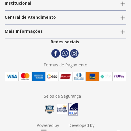
Editar endereços
Institucional
Acompanhar pedidos
A Info Store
Nossas Lojas
Central de Atendimento
Nossos Serviços
Política de Privacidade
Trabalhe Conosco
Mais Informações
Termos e Condições
Politica de Entrega
2ª Via Nota Fiscal
Redes sociais
Trocas e Devoluções
Formas de Pagamento
Assistência Técnica
Formas de Pagamento
Selos de Segurança
Powered by
Developed by