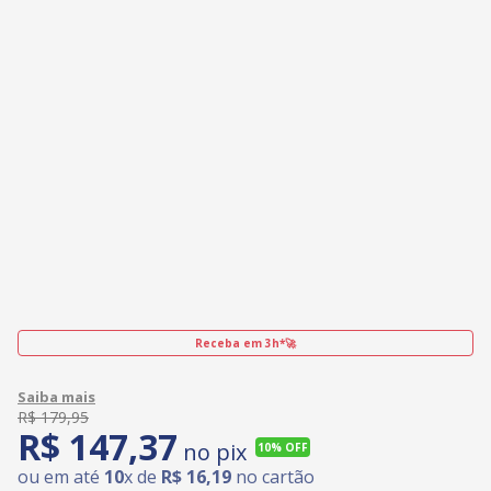
Receba em 3h*🚀
R$
179
,
95
R$
147
,
37
no pix
10%
OFF
ou em até
10
x de
R$
16
,
19
no cartão