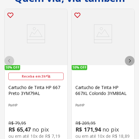
10%
OFF
10%
OFF
Receba em 3h*🚀
Cartucho de Tinta HP 667
Cartucho de Tinta HP
Preto 3YM79AL
667XL Colorido 3YM80AL
HP
HP
R$
79
,
95
R$
209
,
95
R$
65
,
47
no pix
R$
171
,
94
no pix
ou em até
10
x de
R$
7
,
19
ou em até
10
x de
R$
18
,
89