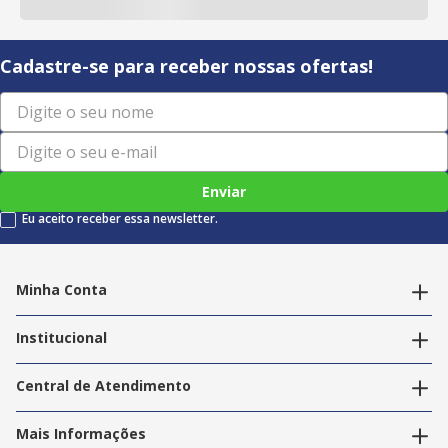
Cadastre-se para receber nossas ofertas!
Enviar
Eu aceito receber essa newsletter.
Minha Conta
Alterar dados pessoais
Editar endereços
Institucional
Acompanhar pedidos
A Info Store
Nossas Lojas
Central de Atendimento
Nossos Serviços
Política de Privacidade
Trabalhe Conosco
Mais Informações
Termos e Condições