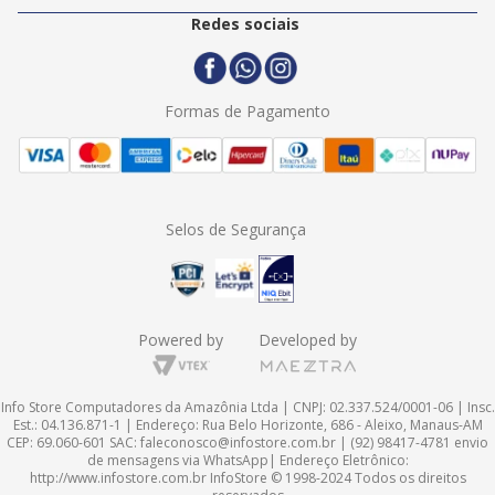
Politica de Entrega
2ª Via Nota Fiscal
Redes sociais
Trocas e Devoluções
Formas de Pagamento
Assistência Técnica
Formas de Pagamento
Selos de Segurança
Powered by
Developed by
Info Store Computadores da Amazônia Ltda | CNPJ: 02.337.524/0001-06 | Insc.
Est.: 04.136.871-1 | Endereço: Rua Belo Horizonte, 686 - Aleixo, Manaus-AM
CEP: 69.060-601 SAC:
faleconosco@infostore.com.br
| (92) 98417-4781 envio
de mensagens via WhatsApp| Endereço Eletrônico:
http://www.infostore.com.br
InfoStore © 1998-2024 Todos os direitos