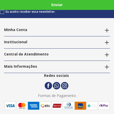
Enviar
Eu aceito receber essa newsletter.
Minha Conta
Alterar dados pessoais
Editar endereços
Institucional
Acompanhar pedidos
A Info Store
Nossas Lojas
Central de Atendimento
Nossos Serviços
Política de Privacidade
Trabalhe Conosco
Mais Informações
Termos e Condições
Politica de Entrega
2ª Via Nota Fiscal
Redes sociais
Trocas e Devoluções
Formas de Pagamento
Assistência Técnica
Formas de Pagamento