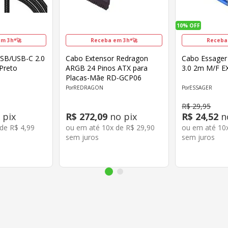
10%
OFF
m 3h*🚀
Receba em 3h*🚀
Receba
SB/USB-C 2.0
Cabo Extensor Redragon
Cabo Essager
Preto
ARGB 24 Pinos ATX para
3.0 2m M/F 
Placas-Mãe RD-GCP06
REDRAGON
ESSAGER
R$
29
,
95
 pix
R$
272
,
09
no pix
R$
24
,
52
n
 de
R$
4
,
99
ou em até
10
x de
R$
29
,
90
ou em até
10
sem juros
sem juros