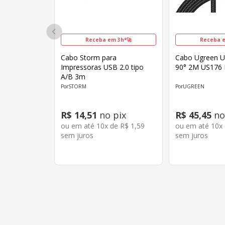
Receba em 3h*🚀
Receba e
Cabo Storm para
Cabo Ugreen U
Impressoras USB 2.0 tipo
90° 2M US176 
A/B 3m
STORM
UGREEN
R$
14
,
51
no pix
R$
45
,
45
no
ou em até
10
x de
R$
1
,
59
ou em até
10
x
sem juros
sem juros