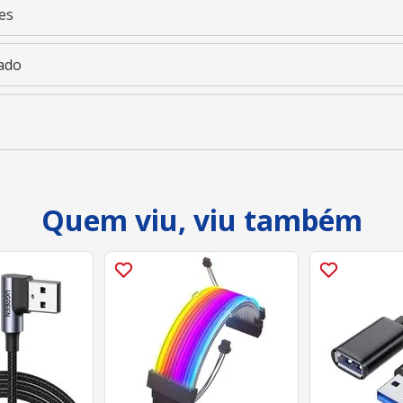
es
ado
Quem viu, viu também