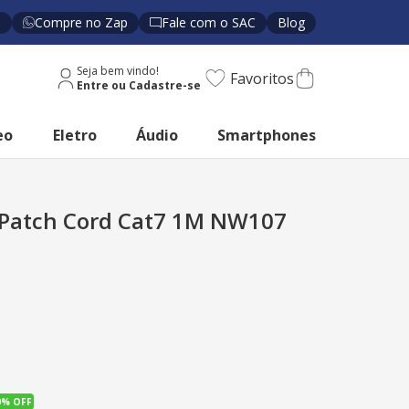
s
Compre no Zap
Fale com o SAC
Blog
Seja bem vindo!
Favoritos
eo
Eletro
Áudio
Smartphones
Patch Cord Cat7 1M NW107
0%
OFF