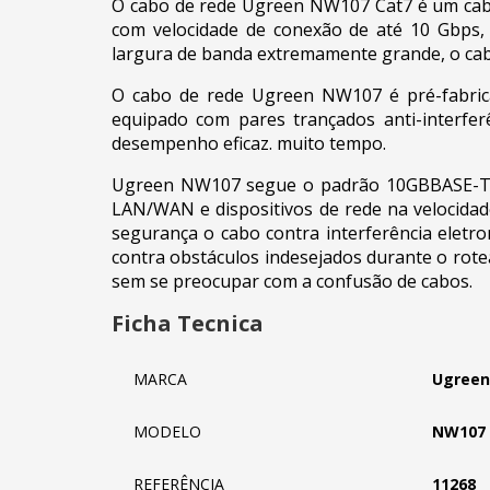
O cabo de rede Ugreen NW107 Cat7 é um cabo d
com velocidade de conexão de até 10 Gbps, 
largura de banda extremamente grande, o cab
O cabo de rede Ugreen NW107 é pré-fabrica
equipado com pares trançados anti-interfer
desempenho eficaz. muito tempo.
Ugreen NW107 segue o padrão 10GBBASE-T e 
LAN/WAN e dispositivos de rede na velocida
segurança o cabo contra interferência eletro
contra obstáculos indesejados durante o rote
sem se preocupar com a confusão de cabos.
Ficha Tecnica
MARCA
Ugreen
MODELO
NW107
REFERÊNCIA
11268