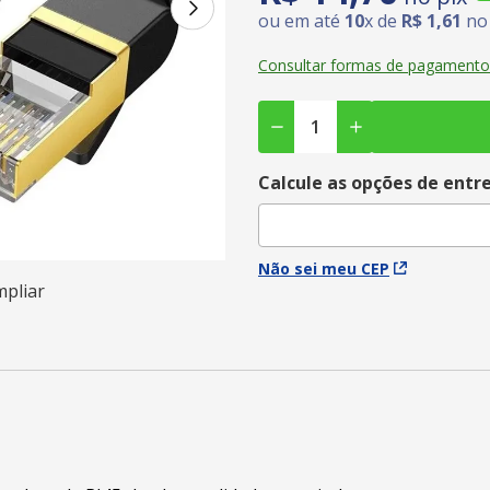
ou em até
10
x de
R$
1
,
61
no 
Consultar formas de pagamento
Calcule as opções de entr
Não sei meu CEP
mpliar