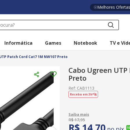
Melhores Oferta
a?
Informática
Games
Notebook
TV e Víd
UTP Patch Cord Cat7 1M NW107 Preto
Cabo Ugreen UTP 
Preto
Ref
:
CAB1113
Receba em 3h*🚀
R$
17
,
95
R$
14
,
70
no pix
1