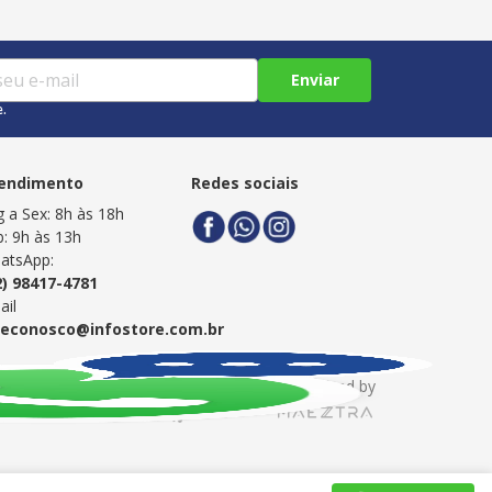
Enviar
e.
endimento
Redes sociais
g a Sex: 8h às 18h
b: 9h às 13h
atsApp:
2) 98417-4781
ail
leconosco@infostore.com.br
Powered by
Developed by