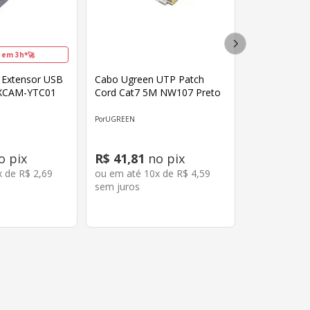
 em 3h*🚀
 Extensor USB
Cabo Ugreen UTP Patch
EXCAM-YTC01
Cord Cat7 5M NW107 Preto
UGREEN
o pix
R$
41
,
81
no pix
x de
R$
2
,
69
ou em até
10
x de
R$
4
,
59
sem juros