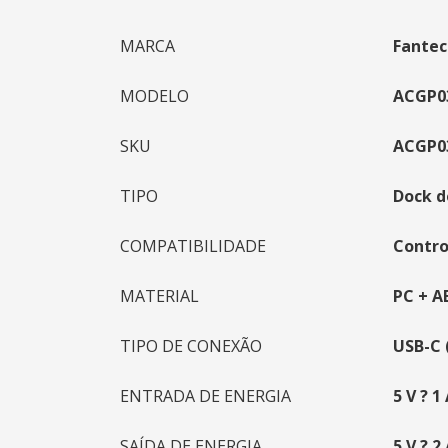
MARCA
Fantec
MODELO
ACGP03
SKU
ACGP0
TIPO
Dock 
COMPATIBILIDADE
Contro
MATERIAL
PC + A
TIPO DE CONEXÃO
USB-C 
ENTRADA DE ENERGIA
5 V ? 1
SAÍDA DE ENERGIA
5 V ? 2