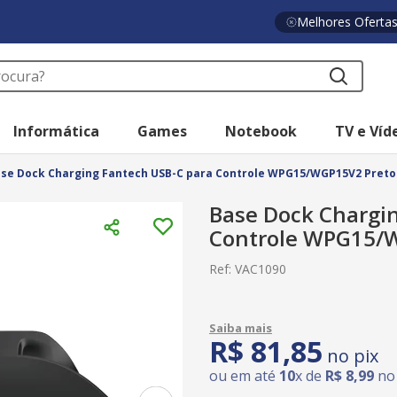
Melhores Oferta
a?
Informática
Games
Notebook
TV e Víd
se Dock Charging Fantech USB-C para Controle WPG15/WGP15V2 Preto
Base Dock Chargi
Controle WPG15/
Ref
:
VAC1090
R$
81
,
85
no pix
ou em até
10
x de
R$
8
,
99
no 