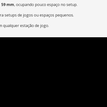
 × 59 mm
, ocupando pouco espaço no setup.
para setups de jogos ou espaços pequenos.
m qualquer estação de jogo.