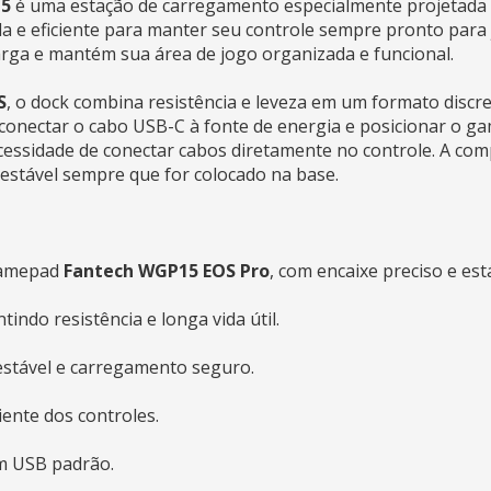
15
é uma estação de carregamento especialmente projetad
da e eficiente para manter seu controle sempre pronto par
arga e mantém sua área de jogo organizada e funcional.
S
, o dock combina resistência e leveza em um formato discr
 conectar o cabo USB-C à fonte de energia e posicionar o g
ssidade de conectar cabos diretamente no controle. A compa
estável sempre que for colocado na base.
 gamepad
Fantech WGP15 EOS Pro
, com encaixe preciso e est
tindo resistência e longa vida útil.
stável e carregamento seguro.
iente dos controles.
m USB padrão.