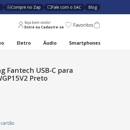
s
Compre no Zap
Fale com o SAC
Blog
Seja bem vindo!
Favoritos
eo
Eletro
Áudio
Smartphones
ng Fantech USB-C para
WGP15V2 Preto
cartão