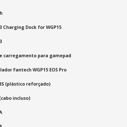
h
 Charging Dock for WGP15
3
de carregamento para gamepad
lador Fantech WGP15 EOS Pro
BS (plástico reforçado)
(cabo incluso)
 A
 A