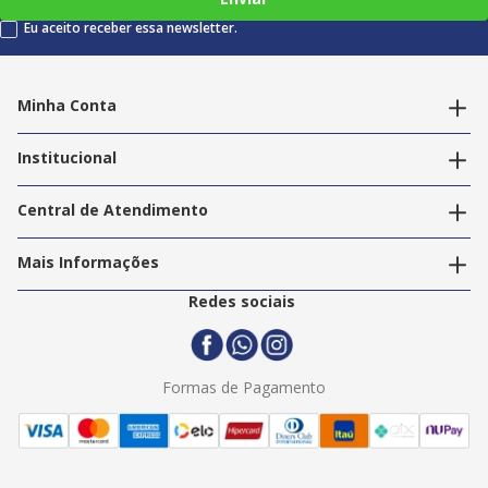
Eu aceito receber essa newsletter.
Minha Conta
Alterar dados pessoais
Editar endereços
Institucional
Acompanhar pedidos
A Info Store
Nossas Lojas
Central de Atendimento
Nossos Serviços
Política de Privacidade
Trabalhe Conosco
Mais Informações
Termos e Condições
Politica de Entrega
2ª Via Nota Fiscal
Redes sociais
Trocas e Devoluções
Formas de Pagamento
Assistência Técnica
Formas de Pagamento