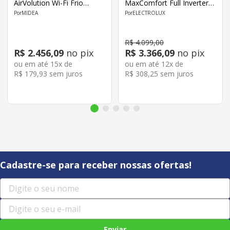
AirVolution Wi-Fi Frio
MaxComfort Full Inverter
Classe A
Frio Classe C NE24F/NI24F
MIDEA
ELECTROLUX
R$
4
.
099
,
00
R$
2
.
456
,
09
no pix
R$
3
.
366
,
09
no pix
ou em até
15
x de
ou em até
12
x de
R$
179
,
93
sem juros
R$
308
,
25
sem juros
Cadastre-se para receber nossas ofertas!
Enviar