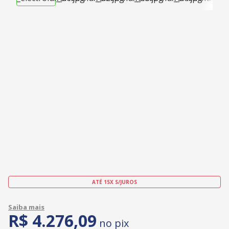
ATÉ 15X S/JUROS
R$
4
.
276
,
09
no pix