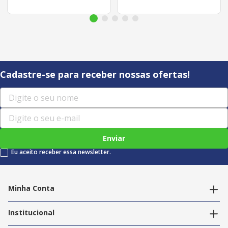
Cadastre-se para receber nossas ofertas!
Enviar
Eu aceito receber essa newsletter.
Minha Conta
Alterar dados pessoais
Editar endereços
Institucional
Acompanhar pedidos
A Info Store