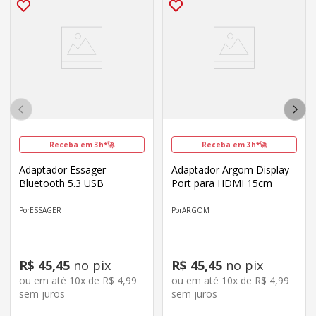
Receba em 3h*🚀
Receba em 3h*🚀
Adaptador Essager
Adaptador Argom Display
Bluetooth 5.3 USB
Port para HDMI 15cm
ESSAGER
ARGOM
R$
45
,
45
no pix
R$
45
,
45
no pix
ou em até
10
x de
R$
4
,
99
ou em até
10
x de
R$
4
,
99
sem juros
sem juros