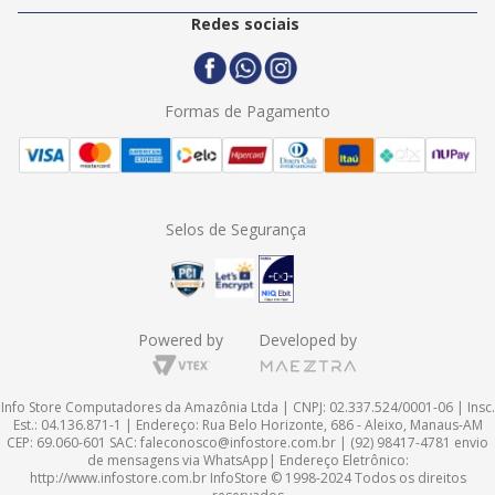
Politica de Entrega
2ª Via Nota Fiscal
Redes sociais
Trocas e Devoluções
Formas de Pagamento
Assistência Técnica
Formas de Pagamento
Selos de Segurança
Powered by
Developed by
Info Store Computadores da Amazônia Ltda | CNPJ: 02.337.524/0001-06 | Insc.
Est.: 04.136.871-1 | Endereço: Rua Belo Horizonte, 686 - Aleixo, Manaus-AM
CEP: 69.060-601 SAC:
faleconosco@infostore.com.br
| (92) 98417-4781 envio
de mensagens via WhatsApp| Endereço Eletrônico:
http://www.infostore.com.br
InfoStore © 1998-2024 Todos os direitos