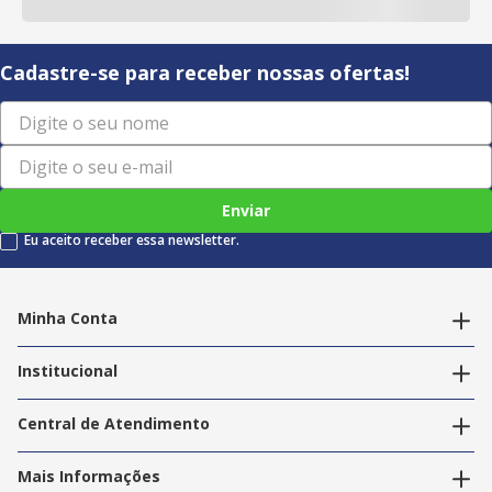
Cadastre-se para receber nossas ofertas!
Enviar
Eu aceito receber essa newsletter.
Minha Conta
Alterar dados pessoais
Editar endereços
Institucional
Acompanhar pedidos
A Info Store
Nossas Lojas
Central de Atendimento
Nossos Serviços
Política de Privacidade
Trabalhe Conosco
Mais Informações
Termos e Condições